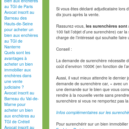
bien aux enchères
au TGI de Paris
Si vous êtes déclaré adjudicataire lors 
Avocat inscrit au
dix jours après la vente.
Barreau des
Hauts-de-Seine
Rassurez-vous,
les surenchères sont 
pour acheter un
100 fait l’objet d’une surenchère) car la
bien aux enchères
charge de l’intéressé qui souhaite fai
au TGI de
Nanterre
Conseil :
Quels sont les
avantages à
La demande de surenchère nécessite 
acheter un bien
coût d’environ 1000€ (en fonction de l’a
immobilier aux
enchères dans
Aussi, il vaut mieux attendre le dernier 
une vente
demande de surenchère car, « avec un p
judiciaire ?
une demande sur le bien que vous convo
Avocat inscrit au
rendre à la nouvelle vente sans prendre
Barreau du Val-de-
surenchère si vous ne remportez pas la 
Marne pour
acheter un bien
Infos complémentaires sur les surenchè
aux enchères au
TGI de Créteil
Pour surenchérir sur un bien immobilier
Avocat inscrit au