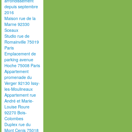
arrondissement
depuis septembre
2016
Maison rue de la
Marne 92330
Sceaux
Studio rue de
Romainville 75019
Paris
Emplacement de
parking avenue
Hoche 75008 Paris
Appartement
promenade du
Verger 92130 Issy-
les-Moulineaux
Appartement rue
André et Marie-
Louise Roure
92270 Bois-
Colombes
Duplex rue du
Mont Cenis 75018