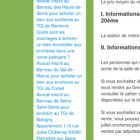
Avocat inscrit au
Le prix moyen du 
Barreau des Hauts-de-
I. Information
Seine pour acheter un
20ème
bien aux enchères au
TGI de Nanterre
Quels sont les
La station de métro
avantages à acheter
un bien immobilier aux
II. Information
enchères dans une
vente judiciaire ?
Les personnes qui 
Avocat inscrit au
sortie de la salle de
Barreau du Val-de-
Marne pour acheter un
Si vous souhaitez o
bien aux enchères au
vous rendre au Gref
TGI de Créteil
consulter le cahier 
Avocat inscrit au
disponibles sur le b
Barreau de Seine-
Saint-Denis pour
Si vous souhaitez u
enchérir au TGI de
vente, vous pouvez 
Bobigny
julien.encheres.pa
Appartement 115 rue
ventes par adjudica
Jules Châtenay 93380
Pierrefitte-sur-Seine