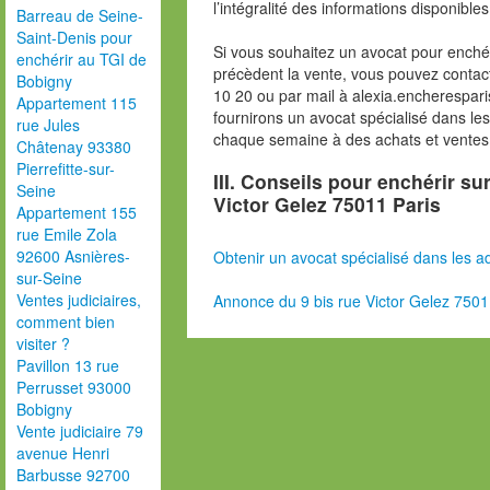
l’intégralité des informations disponibles
Barreau de Seine-
Saint-Denis pour
Si vous souhaitez un avocat pour enchér
enchérir au TGI de
précèdent la vente, vous pouvez contac
Bobigny
10 20 ou par mail à alexia.encherespa
Appartement 115
fournirons un avocat spécialisé dans le
rue Jules
chaque semaine à des achats et ventes
Châtenay 93380
Pierrefitte-sur-
III. Conseils pour enchérir su
Seine
Victor Gelez 75011 Paris
Appartement 155
rue Emile Zola
92600 Asnières-
Obtenir un avocat spécialisé dans les ad
sur-Seine
Ventes judiciaires,
Annonce du 9 bis rue Victor Gelez 7501
comment bien
visiter ?
Pavillon 13 rue
Perrusset 93000
Bobigny
Vente judiciaire 79
avenue Henri
Barbusse 92700