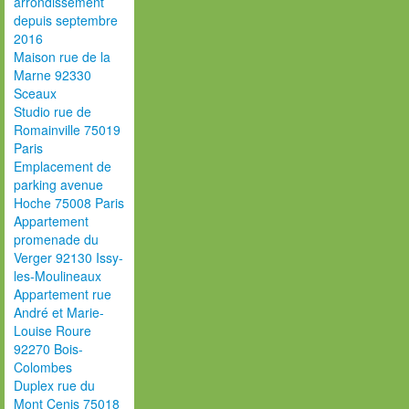
arrondissement
depuis septembre
2016
Maison rue de la
Marne 92330
Sceaux
Studio rue de
Romainville 75019
Paris
Emplacement de
parking avenue
Hoche 75008 Paris
Appartement
promenade du
Verger 92130 Issy-
les-Moulineaux
Appartement rue
André et Marie-
Louise Roure
92270 Bois-
Colombes
Duplex rue du
Mont Cenis 75018