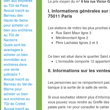
bien aux enchères
Le prix moyen du m²
9 bis rue Victor 
au TGI de Paris
I. Informations générales sur
Avocat inscrit au
75011 Paris
Barreau des
Hauts-de-Seine
pour acheter un
Les stations de métro les plus proches s
bien aux enchères
Rue Saint Maur ligne 3
au TGI de
Ménilmontant ligne 2
Nanterre
Père Lachaise lignes 2 et 3
Quels sont les
avantages à
acheter un bien
Ce bien est situé dans le quartier Saint
immobilier aux
L'immeuble comporte 12 appartem
enchères dans
une vente
II. Informations sur les ventes
judiciaire ?
Avocat inscrit au
Les personnes qui ne remporteront pas 
Barreau du Val-de-
banque à la sortie de la salle de vente.
Marne pour
acheter un bien
Si vous souhaitez obtenir plus d’inform
aux enchères au
vous pouvez vous rendre au Greffe des 
TGI de Créteil
palais paris 1er pour consulter le cahie
Avocat inscrit au