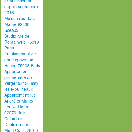
arrondissement
depuis septembre
2016
Maison rue de la
Marne 92330
Sceaux
Studio rue de
Romainville 75019
Paris
Emplacement de
parking avenue
Hoche 75008 Paris
Appartement
promenade du
Verger 92130 Issy-
les-Moulineaux
Appartement rue
André et Marie-
Louise Roure
92270 Bois-
Colombes
Duplex rue du
Mont Cenis 75018