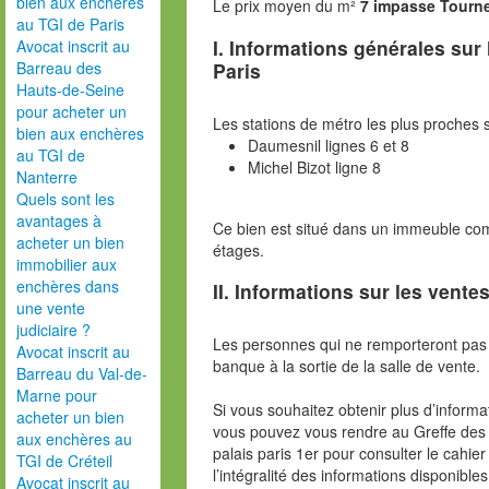
bien aux enchères
Le prix moyen du m²
7 impasse Tourn
au TGI de Paris
I. Informations générales sur
Avocat inscrit au
Paris
Barreau des
Hauts-de-Seine
pour acheter un
Les stations de métro les plus proches s
bien aux enchères
Daumesnil lignes 6 et 8
au TGI de
Michel Bizot ligne 8
Nanterre
Quels sont les
avantages à
Ce bien est situé dans un immeuble com
acheter un bien
étages.
immobilier aux
enchères dans
II. Informations sur les ventes
une vente
judiciaire ?
Les personnes qui ne remporteront pas 
Avocat inscrit au
banque à la sortie de la salle de vente.
Barreau du Val-de-
Marne pour
Si vous souhaitez obtenir plus d’inform
acheter un bien
vous pouvez vous rendre au Greffe des 
aux enchères au
palais paris 1er pour consulter le cahie
TGI de Créteil
l’intégralité des informations disponibles
Avocat inscrit au