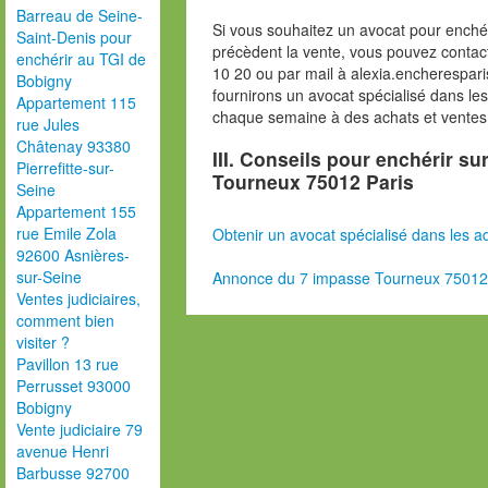
Barreau de Seine-
Si vous souhaitez un avocat pour enchér
Saint-Denis pour
précèdent la vente, vous pouvez contac
enchérir au TGI de
10 20 ou par mail à alexia.encherespa
Bobigny
fournirons un avocat spécialisé dans le
Appartement 115
chaque semaine à des achats et ventes
rue Jules
Châtenay 93380
III. Conseils pour enchérir s
Pierrefitte-sur-
Tourneux 75012 Paris
Seine
Appartement 155
rue Emile Zola
Obtenir un avocat spécialisé dans les ad
92600 Asnières-
sur-Seine
Annonce du 7 impasse Tourneux 75012
Ventes judiciaires,
comment bien
visiter ?
Pavillon 13 rue
Perrusset 93000
Bobigny
Vente judiciaire 79
avenue Henri
Barbusse 92700