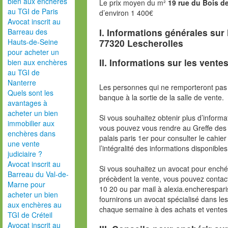
bien aux enchères
Le prix moyen du m²
19 rue du Bois d
au TGI de Paris
d’environ 1 400€
Avocat inscrit au
I. Informations générales sur
Barreau des
77320 Lescherolles
Hauts-de-Seine
pour acheter un
II. Informations sur les ventes
bien aux enchères
au TGI de
Nanterre
Les personnes qui ne remporteront pas 
Quels sont les
banque à la sortie de la salle de vente.
avantages à
acheter un bien
Si vous souhaitez obtenir plus d’inform
immobilier aux
vous pouvez vous rendre au Greffe des 
enchères dans
palais paris 1er pour consulter le cahie
une vente
l’intégralité des informations disponibles
judiciaire ?
Avocat inscrit au
Si vous souhaitez un avocat pour enchér
Barreau du Val-de-
précèdent la vente, vous pouvez contac
Marne pour
10 20 ou par mail à alexia.encherespa
acheter un bien
fournirons un avocat spécialisé dans le
aux enchères au
chaque semaine à des achats et ventes
TGI de Créteil
Avocat inscrit au