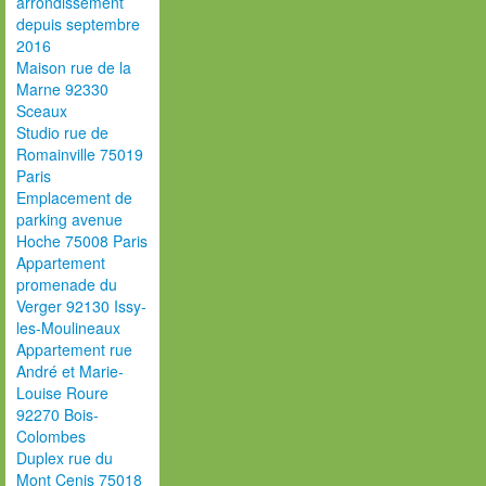
arrondissement
depuis septembre
2016
Maison rue de la
Marne 92330
Sceaux
Studio rue de
Romainville 75019
Paris
Emplacement de
parking avenue
Hoche 75008 Paris
Appartement
promenade du
Verger 92130 Issy-
les-Moulineaux
Appartement rue
André et Marie-
Louise Roure
92270 Bois-
Colombes
Duplex rue du
Mont Cenis 75018