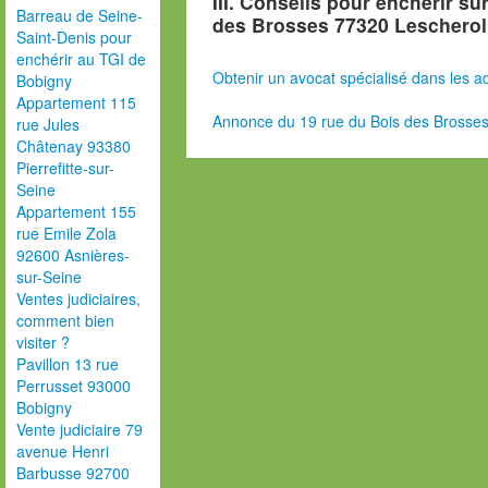
III. Conseils pour enchérir su
Barreau de Seine-
des Brosses 77320 Lescherol
Saint-Denis pour
enchérir au TGI de
Obtenir un avocat spécialisé dans les ad
Bobigny
Appartement 115
Annonce du 19 rue du Bois des Brosses
rue Jules
Châtenay 93380
Pierrefitte-sur-
Seine
Appartement 155
rue Emile Zola
92600 Asnières-
sur-Seine
Ventes judiciaires,
comment bien
visiter ?
Pavillon 13 rue
Perrusset 93000
Bobigny
Vente judiciaire 79
avenue Henri
Barbusse 92700