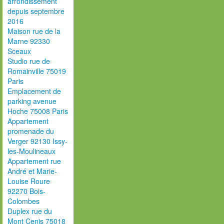
arrondissement
depuis septembre
2016
Maison rue de la
Marne 92330
Sceaux
Studio rue de
Romainville 75019
Paris
Emplacement de
parking avenue
Hoche 75008 Paris
Appartement
promenade du
Verger 92130 Issy-
les-Moulineaux
Appartement rue
André et Marie-
Louise Roure
92270 Bois-
Colombes
Duplex rue du
Mont Cenis 75018