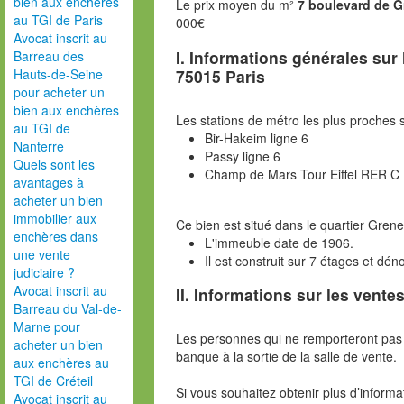
bien aux enchères
Le prix moyen du m²
7 boulevard de G
au TGI de Paris
000€
Avocat inscrit au
I. Informations générales sur
Barreau des
75015 Paris
Hauts-de-Seine
pour acheter un
bien aux enchères
Les stations de métro les plus proches s
au TGI de
Bir-Hakeim ligne 6
Nanterre
Passy ligne 6
Quels sont les
Champ de Mars Tour Eiffel RER C
avantages à
acheter un bien
immobilier aux
Ce bien est situé dans le quartier Grenel
enchères dans
L'immeuble date de 1906.
une vente
Il est construit sur 7 étages et d
judiciaire ?
Avocat inscrit au
II. Informations sur les ventes
Barreau du Val-de-
Marne pour
Les personnes qui ne remporteront pas 
acheter un bien
banque à la sortie de la salle de vente.
aux enchères au
TGI de Créteil
Si vous souhaitez obtenir plus d’inform
Avocat inscrit au