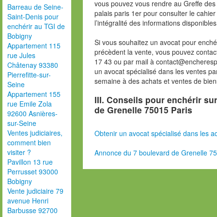
vous pouvez vous rendre au Greffe des 
Barreau de Seine-
palais paris 1er pour consulter le cahie
Saint-Denis pour
l’intégralité des informations disponibles
enchérir au TGI de
Bobigny
Si vous souhaitez un avocat pour enchér
Appartement 115
précèdent la vente, vous pouvez contac
rue Jules
17 43 ou par mail à contact@encheresp
Châtenay 93380
un avocat spécialisé dans les ventes pa
Pierrefitte-sur-
semaine à des achats et ventes de bien
Seine
Appartement 155
III. Conseils pour enchérir s
rue Emile Zola
de Grenelle 75015 Paris
92600 Asnières-
sur-Seine
Ventes judiciaires,
Obtenir un avocat spécialisé dans les ad
comment bien
visiter ?
Annonce du 7 boulevard de Grenelle 75
Pavillon 13 rue
Perrusset 93000
Bobigny
Vente judiciaire 79
avenue Henri
Barbusse 92700