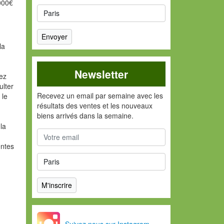
 000€
la
Newsletter
vez
ulter
Recevez un email par semaine avec les
 le
résultats des ventes et les nouveaux
biens arrivés dans la semaine.
la
entes
Suivez nous sur Instagram