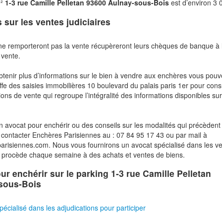
m²
1-3 rue Camille Pelletan 93600 Aulnay-sous-Bois
est d’environ 3
s sur les ventes judiciaires
ne remporteront pas la vente récupèreront leurs chèques de banque à 
 vente.
btenir plus d’informations sur le bien à vendre aux enchères vous pou
fe des saisies immobilières 10 boulevard du palais paris 1er pour cons
ions de vente qui regroupe l’intégralité des informations disponibles sur
n avocat pour enchérir ou des conseils sur les modalités qui précèdent 
contacter Enchères Parisiennes au : 07 84 95 17 43 ou par mail à
risiennes.com. Nous vous fournirons un avocat spécialisé dans les v
i procède chaque semaine à des achats et ventes de biens.
our enchérir sur le parking 1-3 rue Camille Pelletan
sous-Bois
pécialisé dans les adjudications pour participer