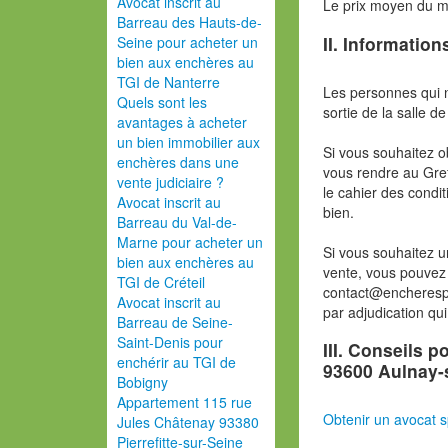
Avocat inscrit au
Le prix moyen du 
Barreau des Hauts-de-
II. Information
Seine pour acheter un
bien aux enchères au
TGI de Nanterre
Les personnes qui 
Quels sont les
sortie de la salle de
avantages à acheter
un bien immobilier aux
Si vous souhaitez o
enchères dans une
vous rendre au Gref
vente judiciaire ?
le cahier des condit
Avocat inscrit au
bien.
Barreau du Val-de-
Marne pour acheter un
Si vous souhaitez u
bien aux enchères au
vente, vous pouvez 
TGI de Créteil
contact@encherespa
Avocat inscrit au
par adjudication qu
Barreau de Seine-
Saint-Denis pour
III. Conseils p
enchérir au TGI de
93600 Aulnay-
Bobigny
Appartement 115 rue
Obtenir un avocat s
Jules Châtenay 93380
Pierrefitte-sur-Seine