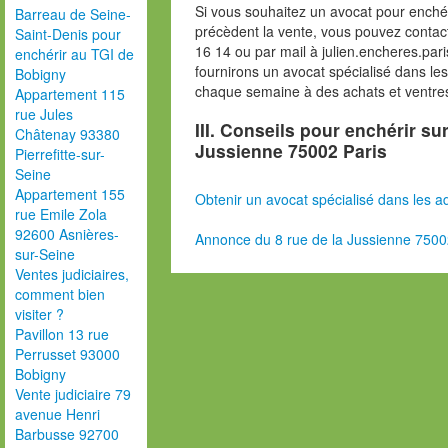
Si vous souhaitez un avocat pour enchér
Barreau de Seine-
précèdent la vente, vous pouvez contac
Saint-Denis pour
16 14 ou par mail à julien.encheres.p
enchérir au TGI de
fournirons un avocat spécialisé dans le
Bobigny
chaque semaine à des achats et ventres
Appartement 115
rue Jules
III. Conseils pour enchérir su
Châtenay 93380
Jussienne 75002 Paris
Pierrefitte-sur-
Seine
Appartement 155
Obtenir un avocat spécialisé dans les ad
rue Emile Zola
92600 Asnières-
Annonce du 8 rue de la Jussienne 7500
sur-Seine
Ventes judiciaires,
comment bien
visiter ?
Pavillon 13 rue
Perrusset 93000
Bobigny
Vente judiciaire 79
avenue Henri
Barbusse 92700