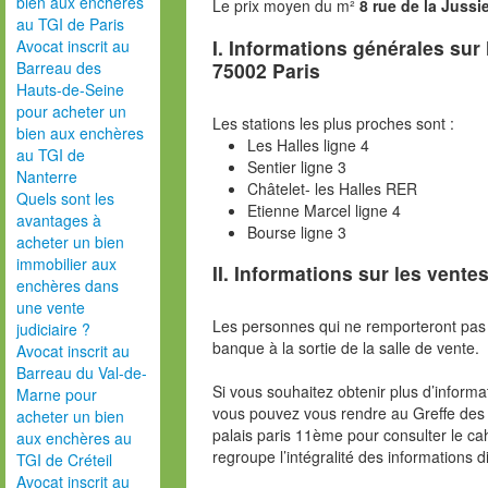
bien aux enchères
Le prix moyen du m²
8 rue de la Juss
au TGI de Paris
I. Informations générales sur
Avocat inscrit au
75002 Paris
Barreau des
Hauts-de-Seine
pour acheter un
Les stations les plus proches sont :
bien aux enchères
Les Halles ligne 4
au TGI de
Sentier ligne 3
Nanterre
Châtelet- les Halles RER
Quels sont les
Etienne Marcel ligne 4
avantages à
Bourse ligne 3
acheter un bien
immobilier aux
II. Informations sur les ventes
enchères dans
une vente
Les personnes qui ne remporteront pas 
judiciaire ?
banque à la sortie de la salle de vente.
Avocat inscrit au
Barreau du Val-de-
Si vous souhaitez obtenir plus d’inform
Marne pour
vous pouvez vous rendre au Greffe des 
acheter un bien
palais paris 11ème pour consulter le ca
aux enchères au
regroupe l’intégralité des informations d
TGI de Créteil
Avocat inscrit au