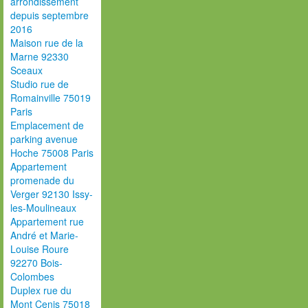
arrondissement
depuis septembre
2016
Maison rue de la
Marne 92330
Sceaux
Studio rue de
Romainville 75019
Paris
Emplacement de
parking avenue
Hoche 75008 Paris
Appartement
promenade du
Verger 92130 Issy-
les-Moulineaux
Appartement rue
André et Marie-
Louise Roure
92270 Bois-
Colombes
Duplex rue du
Mont Cenis 75018