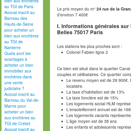
bien aux enchères
au TGI de Paris
Le prix moyen du m²
24 rue de la Gra
Avocat inscrit au
d’environ 7 400€
Barreau des
Hauts-de-Seine
I. Informations générales sur
pour acheter un
Belles 75017 Paris
bien aux enchères
au TGI de
Les stations les plus proches sont :
Nanterre
Colonel Fabien ligne 2
Quels sont les
avantages à
acheter un bien
Ce bien est situé dans le quartier Canal 
immobilier aux
couples et célibataires. Ce quartier co
enchères dans
Le revenu moyen est de 29 900€. L
une vente
locataire.
judiciaire ?
La taxe d'habitation est de 13%
Avocat inscrit au
La taxe foncière est de 15%
Barreau du Val-de-
Les logements social HLM représ
Marne pour
L'ensoleillement annuel est de 16
acheter un bien
Les logements vacants représente
aux enchères au
L'âge moyen est de 38 ans
TGI de Créteil
Les enfants et adolescents représ
Avocat inscrit au