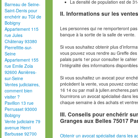
La densité de population est de 3
Barreau de Seine-
Saint-Denis pour
II. Informations sur les ventes
enchérir au TGI de
Bobigny
Les personnes qui ne remporteront pas 
Appartement 115
banque à la sortie de la salle de vente.
rue Jules
Châtenay 93380
Si vous souhaitez obtenir plus d’inform
Pierrefitte-sur-
vous pouvez vous rendre au Greffe des 
Seine
palais paris 1er pour consulter le cahie
Appartement 155
l’intégralité des informations disponibles
rue Emile Zola
92600 Asnières-
Si vous souhaitez un avocat pour enchér
sur-Seine
précèdent la vente, vous pouvez contac
Ventes judiciaires,
16 14 ou par mail à julien.encheres.p
comment bien
fournirons un avocat spécialisé dans le
visiter ?
chaque semaine à des achats et ventres
Pavillon 13 rue
Perrusset 93000
III. Conseils pour enchérir su
Bobigny
Granges aux Belles 75017 Par
Vente judiciaire 79
avenue Henri
Barbusse 92700
Obtenir un avocat spécialisé dans les ad