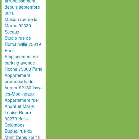
arrondissement
depuis septembre
2016
Maison rue de la
Marne 92330
Sceaux
Studio rue de
Romainville 75019
Paris
Emplacement de
parking avenue
Hoche 75008 Paris
Appartement
promenade du
Verger 92130 Issy-
les-Moulineaux
Appartement rue
André et Marie-
Louise Roure
92270 Bois-
Colombes
Duplex rue du
Mont Cenis 75018