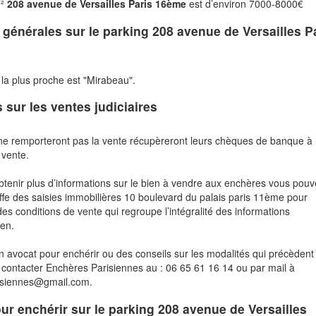
m²
208 avenue de Versailles Paris 16ème
est d’environ 7000-8000€
s générales sur le parking
208 avenue de Versailles P
 la plus proche est "Mirabeau".
s sur les ventes judiciaires
ne remporteront pas la vente récupèreront leurs chèques de banque à 
 vente.
btenir plus d’informations sur le bien à vendre aux enchères vous pou
fe des saisies immobilières 10 boulevard du palais paris 11ème pour
des conditions de vente qui regroupe l’intégralité des informations
ien.
n avocat pour enchérir ou des conseils sur les modalités qui précèdent 
contacter Enchères Parisiennes au : 06 65 61 16 14 ou par mail à
risiennes@gmail.com.
pour enchérir sur le parking 208 avenue de Versailles