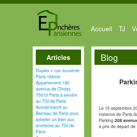
Accueil
TJ
V
Blog
Articles
Duplex 1 rue Jouvenet
Paris 16ème
Parki
Appartement 180
avenue de Choisy
75013 Paris à vendre
au TGI de Paris
Avocat inscrit au
Le 15 septembre 20
Barreau de Paris pour
instance de Paris d
acheter un bien aux
Parking
208 avenue
enchères au TGI de
à prix de départ de
Paris