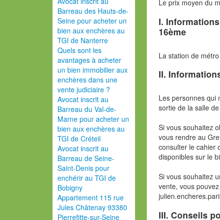
Avocat inscrit au
Le prix moyen du 
Barreau des Hauts-de-
I. Information
Seine pour acheter un
16ème
bien aux enchères au
TGI de Nanterre
Quels sont les
La station de métro
avantages à acheter
un bien immobilier aux
II. Information
enchères dans une
vente judiciaire ?
Les personnes qui 
Avocat inscrit au
sortie de la salle de
Barreau du Val-de-
Marne pour acheter un
Si vous souhaitez o
bien aux enchères au
vous rendre au Gref
TGI de Créteil
consulter le cahier 
Avocat inscrit au
disponibles sur le b
Barreau de Seine-
Saint-Denis pour
Si vous souhaitez u
enchérir au TGI de
vente, vous pouvez 
Bobigny
julien.encheres.pa
Appartement 115 rue
Jules Châtenay 93380
III. Conseils 
Pierrefitte-sur-Seine