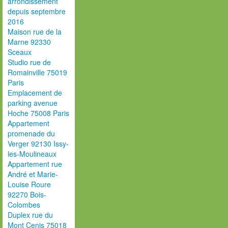
arrondissement
depuis septembre
2016
Maison rue de la
Marne 92330
Sceaux
Studio rue de
Romainville 75019
Paris
Emplacement de
parking avenue
Hoche 75008 Paris
Appartement
promenade du
Verger 92130 Issy-
les-Moulineaux
Appartement rue
André et Marie-
Louise Roure
92270 Bois-
Colombes
Duplex rue du
Mont Cenis 75018