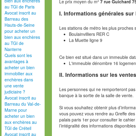
bien aux enchères
Le prix moyen du m²
7 rue Guichard 7
au TGI de Paris
I. Informations générales sur
Avocat inscrit au
Barreau des
Hauts-de-Seine
Les stations de métro les plus proches s
pour acheter un
Boulainvilliers RER C
bien aux enchères
La Muette ligne 9
au TGI de
Nanterre
Quels sont les
Ce bien est situé dans un immeuble dat
avantages à
L'immeuble dénombre 16 logements
acheter un bien
immobilier aux
II. Informations sur les ventes
enchères dans
une vente
Les personnes qui ne remporteront pas 
judiciaire ?
banque à la sortie de la salle de vente.
Avocat inscrit au
Barreau du Val-de-
Si vous souhaitez obtenir plus d’inform
Marne pour
vous pouvez vous rendre au Greffe des 
acheter un bien
palais paris 1er pour consulter le cahie
aux enchères au
l’intégralité des informations disponibles
TGI de Créteil
Avocat inscrit au