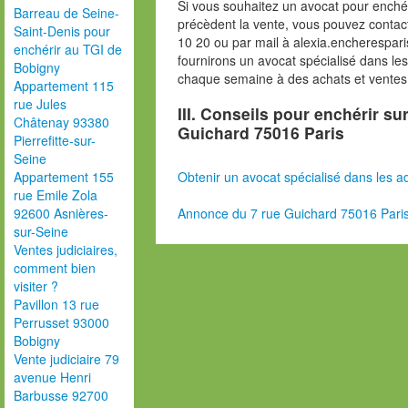
Si vous souhaitez un avocat pour enchér
Barreau de Seine-
précèdent la vente, vous pouvez contac
Saint-Denis pour
10 20 ou par mail à alexia.encherespa
enchérir au TGI de
fournirons un avocat spécialisé dans le
Bobigny
chaque semaine à des achats et ventes
Appartement 115
rue Jules
III. Conseils pour enchérir su
Châtenay 93380
Guichard 75016 Paris
Pierrefitte-sur-
Seine
Obtenir un avocat spécialisé dans les ad
Appartement 155
rue Emile Zola
Annonce du 7 rue Guichard 75016 Pari
92600 Asnières-
sur-Seine
Ventes judiciaires,
comment bien
visiter ?
Pavillon 13 rue
Perrusset 93000
Bobigny
Vente judiciaire 79
avenue Henri
Barbusse 92700