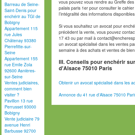
vous pouvez vous rendre au Greffe des 
Barreau de Seine-
palais paris 1er pour consulter le cahie
Saint-Denis pour
l’intégralité des informations disponibles
enchérir au TGI de
Bobigny
Si vous souhaitez un avocat pour enchér
Appartement 115
précèdent la vente, vous pouvez contac
rue Jules
17 43 ou par mail à contact@encheresp
Châtenay 93380
un avocat spécialisé dans les ventes pa
Pierrefitte-sur-
semaine à des achats et ventes de bien
Seine
Appartement 155
III. Conseils pour enchérir su
rue Emile Zola
d'Alsace 75010 Paris
92600 Asnières-
sur-Seine
Obtenir un avocat spécialisé dans les ad
Ventes judiciaires,
comment bien
Annonce du 41 rue d'Alsace 75010 Pari
visiter ?
Pavillon 13 rue
Perrusset 93000
Bobigny
Vente judiciaire 79
avenue Henri
Barbusse 92700