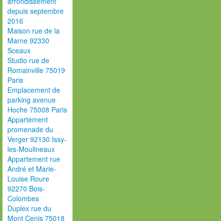
arrondissement
depuis septembre
2016
Maison rue de la
Marne 92330
Sceaux
Studio rue de
Romainville 75019
Paris
Emplacement de
parking avenue
Hoche 75008 Paris
Appartement
promenade du
Verger 92130 Issy-
les-Moulineaux
Appartement rue
André et Marie-
Louise Roure
92270 Bois-
Colombes
Duplex rue du
Mont Cenis 75018