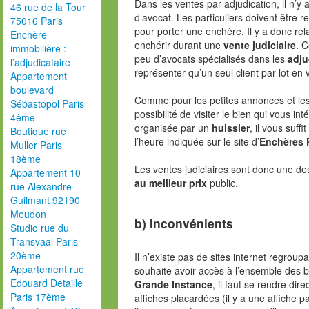
Dans les ventes par adjudication, il n’y 
46 rue de la Tour
d’avocat. Les particuliers doivent être 
75016 Paris
pour porter une enchère. Il y a donc r
Enchère
enchérir durant une
vente judiciaire
. C
immobilière :
peu d’avocats spécialisés dans les
adju
l’adjudicataire
représenter qu’un seul client par lot en 
Appartement
boulevard
Comme pour les petites annonces et les
Sébastopol Paris
possibilité de visiter le bien qui vous i
4ème
organisée par un
huissier
, il vous suff
Boutique rue
l’heure indiquée sur le site d’
Enchères 
Muller Paris
18ème
Les ventes judiciaires sont donc une de
Appartement 10
au meilleur prix
public.
rue Alexandre
Guilmant 92190
Meudon
b) Inconvénients
Studio rue du
Transvaal Paris
20ème
Il n’existe pas de sites internet regroupa
Appartement rue
souhaite avoir accès à l’ensemble des 
Edouard Detaille
Grande Instance
, il faut se rendre dir
Paris 17ème
affiches placardées (il y a une affiche 