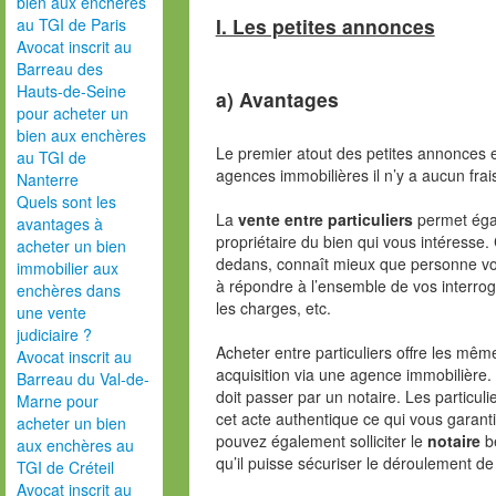
bien aux enchères
I. Les petites annonces
au TGI de Paris
Avocat inscrit au
Barreau des
Hauts-de-Seine
a) Avantages
pour acheter un
bien aux enchères
Le premier atout des petites annonces e
au TGI de
agences immobilières il n’y a aucun fra
Nanterre
Quels sont les
La
vente entre particuliers
permet égal
avantages à
propriétaire du bien qui vous intéresse.
acheter un bien
dedans, connaît mieux que personne votr
immobilier aux
à répondre à l’ensemble de vos interroga
enchères dans
les charges, etc.
une vente
judiciaire ?
Acheter entre particuliers offre les mê
Avocat inscrit au
acquisition via une agence immobilière. 
Barreau du Val-de-
doit passer par un notaire. Les particuli
Marne pour
cet acte authentique ce qui vous garantit
acheter un bien
pouvez également solliciter le
notaire
be
aux enchères au
qu’il puisse sécuriser le déroulement de
TGI de Créteil
Avocat inscrit au