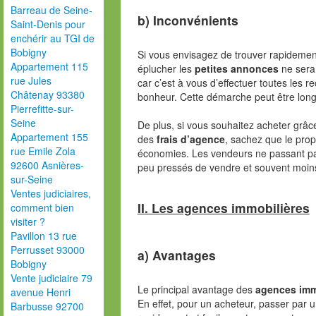
Barreau de Seine-
b) Inconvénients
Saint-Denis pour
enchérir au TGI de
Bobigny
Si vous envisagez de trouver rapidement
Appartement 115
éplucher les
petites annonces
ne sera 
rue Jules
car c’est à vous d’effectuer toutes les 
Châtenay 93380
bonheur. Cette démarche peut être long
Pierrefitte-sur-
Seine
De plus, si vous souhaitez acheter grâ
Appartement 155
des
frais d’agence
, sachez que le propr
rue Emile Zola
économies. Les vendeurs ne passant p
92600 Asnières-
peu pressés de vendre et souvent moins 
sur-Seine
Ventes judiciaires,
II. Les agences immobilières
comment bien
visiter ?
Pavillon 13 rue
Perrusset 93000
a) Avantages
Bobigny
Vente judiciaire 79
Le principal avantage des
agences imm
avenue Henri
En effet, pour un acheteur, passer par 
Barbusse 92700