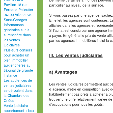
De même certaines annonces peuvent co
Pavillon 18 rue
particulier au niveau de la surface.
Fernand Pelloutier
94190 Villeneuve-
Si vous passez par une agence, sachez 
Saint-Georges
En effet, les agences sont coûteuses. 
Informations
affichés dans les agences et représente
générales sur la
Si l’achat est conclu par une agence i
surenchère dans
à payer. En général le prix de vente aff
les ventes
par les agences immobilières inclut la 
judiciaires
Plusieurs conseils
III. Les ventes judiciaires
pour acheter un
bien immobilier
aux enchères au
tribunal de grande
a) Avantages
instance
Les audiences de
Les ventes judiciaires permettent aux p
ventes judiciaires
d’agence
, d’être en compétition avec d
se déroulent dans
habituellement pas prêts à acheter à p
la Chambre des
trouver une offre relativement variée de
Criées
d’occupations pour tous les goûts.
Vente judiciaire
appartement + box