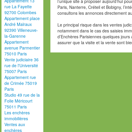
Appartement 13
l’unique site à proposer aujourd’hui po
rue La Fayette
Paris, Nanterre, Créteil et Bobigny, l’in
92700 Colombes
consultons les annonces directement au
Appartement place
André Malraux
Le principal risque dans les ventes judic
92390 Villeneuve-
notamment dans le cas des saisies immo
la-Garenne
d’Enchères Parisiennes quelques jours 
Appartement
assurer que la visite et la vente sont b
avenue Parmentier
75010 Paris
Vente judiciaire 36
rue de l'Université
75007 Paris
Appartement rue
de Crimée 75019
Paris
Studio 49 rue de la
Folie Méricourt
75011 Paris
Les enchères
immobilières
Ventes aux
enchères