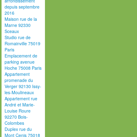
arrondissement
depuis septembre
2016
Maison rue de la
Marne 92330
Sceaux
Studio rue de
Romainville 75019
Paris
Emplacement de
parking avenue
Hoche 75008 Paris
Appartement
promenade du
Verger 92130 Issy-
les-Moulineaux
Appartement rue
André et Marie-
Louise Roure
92270 Bois-
Colombes
Duplex rue du
Mont Cenis 75018