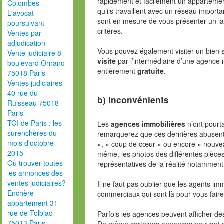
rapidement et facilement un appartemen
Colombes
qu’ils travaillent avec un réseau importa
L'avocat
sont en mesure de vous présenter un la
poursuivant
critères.
Ventes par
adjudication
Vous pouvez également visiter un bien 
Vente judiciaire 8
visite
par l’intermédiaire d’une agence 
boulevard Ornano
entièrement
gratuite
.
75018 Paris
Ventes judiciaires
40 rue du
b) Inconvénients
Ruisseau 75018
Paris
TGI de Paris : les
Les
agences immobilières
n’ont pourt
surenchères du
remarquerez que ces dernières abusent
mois d'octobre
», « coup de cœur » ou encore « nouveaut
2015
même, les photos des différentes pièces
Où trouver toutes
représentatives de la réalité notamment
les annonces des
ventes judiciaires?
Il ne faut pas oublier que les agents im
Enchère
commerciaux qui sont là pour vous faire
appartement 31
rue de Tolbiac
Parfois les agences peuvent afficher de
75013 Paris