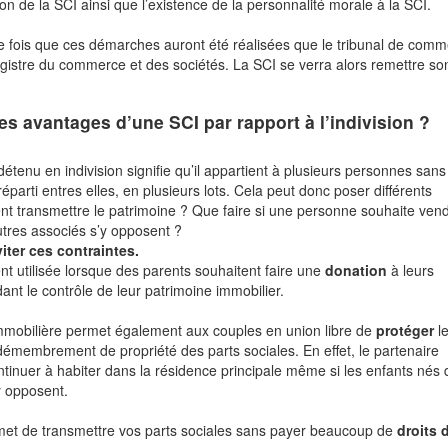
ution de la SCI ainsi que l’existence de la personnalité morale à la SCI.
e fois que ces démarches auront été réalisées que le tribunal de com
registre du commerce et des sociétés. La SCI se verra alors remettre s
les avantages d’une SCI par rapport à l’indivision ?
détenu en indivision signifie qu’il appartient à plusieurs personnes san
 réparti entres elles, en plusieurs lots. Cela peut donc poser différents
t transmettre le patrimoine ? Que faire si une personne souhaite ven
utres associés s’y opposent ?
iter ces contraintes.
nt utilisée lorsque des parents souhaitent faire une
donation
à leurs
ant le contrôle de leur patrimoine immobilier.
immobilière permet également aux couples en union libre de
protéger
l
membrement de propriété des parts sociales. En effet, le partenaire
ntinuer à habiter dans la résidence principale même si les enfants nés 
y opposent.
rmet de transmettre vos parts sociales sans payer beaucoup de
droits 