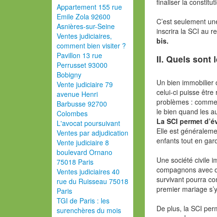
finaliser la constit
Appartement 155 rue
Emile Zola 92600
C’est seulement un
Asnières-sur-Seine
inscrira la SCI au 
Ventes judiciaires,
bis.
comment bien visiter ?
Pavillon 13 rue
II. Quels sont 
Perrusset 93000
Bobigny
Un bien immobilier 
Vente judiciaire 79
celui-ci puisse être
avenue Henri
problèmes : commen
Barbusse 92700
le bien quand les a
Colombes
La SCI permet d’év
L'avocat poursuivant
Elle est généraleme
Ventes par adjudication
enfants tout en gard
Vente judiciaire 8
boulevard Ornano
Une société civile 
75018 Paris
compagnons avec dé
Ventes judiciaires 40
survivant pourra co
rue du Ruisseau 75018
premier mariage s’
Paris
TGI de Paris : les
De plus, la SCI pe
surenchères du mois