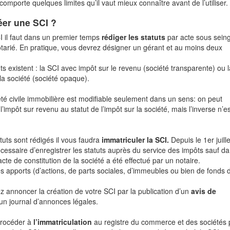
 comporte quelques limites qu’il vaut mieux connaître avant de l’utiliser.
éer une SCI ?
I il faut dans un premier temps
rédiger les statuts
par acte sous sein
otarié. En pratique, vous devrez désigner un gérant et au moins deux
s existent : la SCI avec impôt sur le revenu (société transparente) ou 
la société (société opaque).
iété civile immobilière est modifiable seulement dans un sens: on peut
l’impôt sur revenu au statut de l’impôt sur la société, mais l’inverse n’e
tuts sont rédigés il vous faudra
immatriculer la SCI.
Depuis le 1er juille
nécessaire d’enregistrer les statuts auprès du service des impôts sauf d
l’acte de constitution de la société a été effectué par un notaire.
es apports (d’actions, de parts sociales, d’immeubles ou bien de fonds 
z annoncer la création de votre SCI par la publication d’un
avis de
n journal d’annonces légales.
procéder à
l’immatriculation
au registre du commerce et des sociétés 