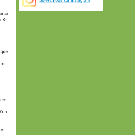
merce
on
K-
s que
dre
eurs
d’un
de