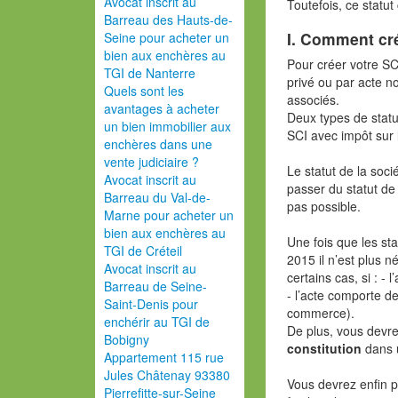
Avocat inscrit au
Toutefois, ce statut
Barreau des Hauts-de-
I. Comment cr
Seine pour acheter un
bien aux enchères au
Pour créer votre SC
TGI de Nanterre
privé ou par acte n
Quels sont les
associés.
avantages à acheter
Deux types de statut
un bien immobilier aux
SCI avec impôt sur 
enchères dans une
vente judiciaire ?
Le statut de la soc
Avocat inscrit au
passer du statut de 
Barreau du Val-de-
pas possible.
Marne pour acheter un
bien aux enchères au
Une fois que les sta
TGI de Créteil
2015 il n’est plus 
Avocat inscrit au
certains cas, si : - 
Barreau de Seine-
- l’acte comporte d
Saint-Denis pour
commerce).
enchérir au TGI de
De plus, vous devre
Bobigny
constitution
dans u
Appartement 115 rue
Jules Châtenay 93380
Vous devrez enfin 
Pierrefitte-sur-Seine