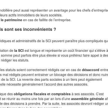
mmobilière peut aussi représenter un avantage pour les chefs d’entrepri
leurs actifs immobiliers de leurs sociétés.
 le patrimoine
en cas de faillite de l’entreprise.
uels sont ses inconvénients ?
ridiques et administratifs de la SCI peuvent paraître plus compliqués q
éation de
la SCI
est longue et représente un coût financier qui s’élève 
 somme peut parfois être plus élevée si vous préférez faire appel à de
rédiger les statuts.
e les statuts soient correctement rédigés car en cas de
désaccord
entre
ts mal rédigés peuvent entrainer un blocage des décisions et donc nuir
de la SCI. La revente des parts sociales à un tiers peut également
ar elle nécessite généralement l’accord des autres associés.
lique des
obligations fiscales et comptables
à ses associés. C’est
nt se réunir au moins une fois par an lors d’une
assemblée générale
af
e des décisions à prendre. Par la suite, les associés devront rédiger u