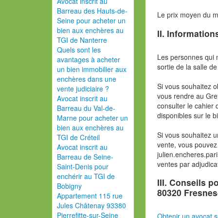
Avocat inscrit au
Barreau des Hauts-de-
Le prix moyen du 
Seine pour acheter un
bien aux enchères au
II. Information
TGI de Nanterre
Quels sont les
Les personnes qui 
avantages à acheter
sortie de la salle de
un bien immobilier aux
enchères dans une
Si vous souhaitez o
vente judiciaire ?
vous rendre au Gref
Avocat inscrit au
consulter le cahier 
Barreau du Val-de-
disponibles sur le b
Marne pour acheter un
bien aux enchères au
Si vous souhaitez u
TGI de Créteil
vente, vous pouvez 
Avocat inscrit au
julien.encheres.pa
Barreau de Seine-
ventes par adjudica
Saint-Denis pour
enchérir au TGI de
III. Conseils 
Bobigny
80320 Fresnes
Appartement 115 rue
Jules Châtenay 93380
Pierrefitte-sur-Seine
Obtenir un avocat s