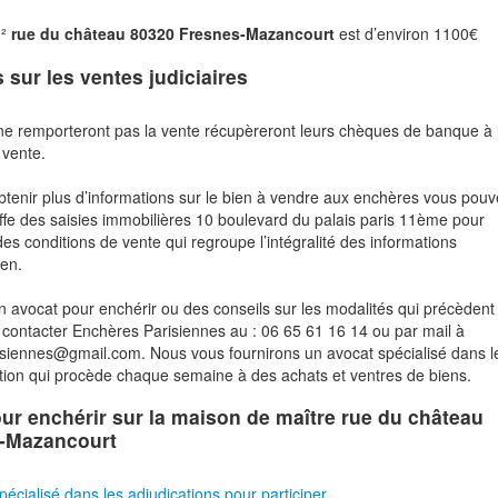
m²
rue du château 80320 Fresnes-Mazancourt
est d’environ 1100€
s sur les ventes judiciaires
ne remporteront pas la vente récupèreront leurs chèques de banque à 
 vente.
btenir plus d’informations sur le bien à vendre aux enchères vous pou
fe des saisies immobilières 10 boulevard du palais paris 11ème pour
des conditions de vente qui regroupe l’intégralité des informations
ien.
n avocat pour enchérir ou des conseils sur les modalités qui précèdent 
contacter Enchères Parisiennes au : 06 65 61 16 14 ou par mail à
risiennes@gmail.com. Nous vous fournirons un avocat spécialisé dans l
tion qui procède chaque semaine à des achats et ventres de biens.
pour enchérir sur la maison de maître rue du château
-Mazancourt
pécialisé dans les adjudications pour participer