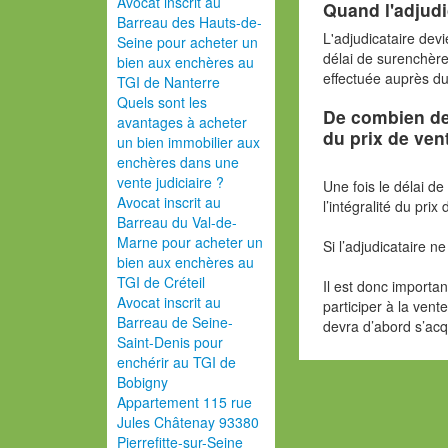
Avocat inscrit au
Quand l'adjudic
Barreau des Hauts-de-
L'adjudicataire devi
Seine pour acheter un
délai de surenchère
bien aux enchères au
effectuée auprès du
TGI de Nanterre
Quels sont les
De combien de 
avantages à acheter
du prix de ven
un bien immobilier aux
enchères dans une
vente judiciaire ?
Une fois le délai d
Avocat inscrit au
l’intégralité du prix
Barreau du Val-de-
Marne pour acheter un
Si l’adjudicataire n
bien aux enchères au
TGI de Créteil
Il est donc importa
Avocat inscrit au
participer à la vent
Barreau de Seine-
devra d’abord s’acqu
Saint-Denis pour
enchérir au TGI de
Bobigny
Appartement 115 rue
Jules Châtenay 93380
Pierrefitte-sur-Seine