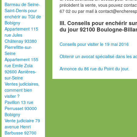
Barreau de Seine-
précèdent la vente, vous pouvez contac
Saint-Denis pour
67 02 ou par mail à contact@encheres
enchérir au TGI de
III. Conseils pour enchérir su
Bobigny
du jour 92100 Boulogne-Billa
Appartement 115
rue Jules
Châtenay 93380
Conseils pour visiter le 19 mai 2016
Pierrefitte-sur-
Seine
Obtenir un avocat spécialisé dans les ad
Appartement 155
rue Emile Zola
Annonce du 86 rue du Point du jour.
92600 Asnières-
sur-Seine
Ventes judiciaires,
comment bien
visiter ?
Pavillon 13 rue
Perrusset 93000
Bobigny
Vente judiciaire 79
avenue Henri
Barbusse 92700