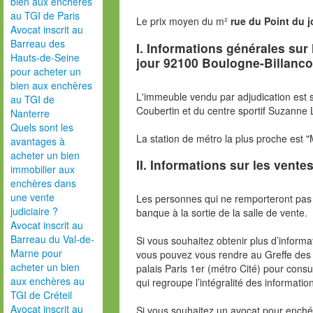
bien aux enchères
au TGI de Paris
Le prix moyen du m²
rue du Point du j
Avocat inscrit au
Barreau des
I. Informations générales su
Hauts-de-Seine
jour 92100 Boulogne-Billanco
pour acheter un
bien aux enchères
L'immeuble vendu par adjudication est s
au TGI de
Coubertin et du centre sportif Suzanne 
Nanterre
Quels sont les
La station de métro la plus proche est "
avantages à
acheter un bien
II. Informations sur les ventes
immobilier aux
enchères dans
une vente
Les personnes qui ne remporteront pas 
judiciaire ?
banque à la sortie de la salle de vente.
Avocat inscrit au
Barreau du Val-de-
Si vous souhaitez obtenir plus d’inform
Marne pour
vous pouvez vous rendre au Greffe des 
acheter un bien
palais Paris 1er (métro Cité) pour consu
aux enchères au
qui regroupe l’intégralité des informatio
TGI de Créteil
Avocat inscrit au
Si vous souhaitez un avocat pour enchér