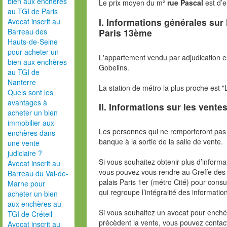
bien aux enchères
Le prix moyen du m²
rue Pascal
est d’
au TGI de Paris
I. Informations générales sur
Avocat inscrit au
Paris 13ème
Barreau des
Hauts-de-Seine
pour acheter un
L'appartement vendu par adjudication est
bien aux enchères
Gobelins.
au TGI de
Nanterre
La station de métro la plus proche est "
Quels sont les
avantages à
II. Informations sur les ventes
acheter un bien
immobilier aux
Les personnes qui ne remporteront pas 
enchères dans
banque à la sortie de la salle de vente.
une vente
judiciaire ?
Si vous souhaitez obtenir plus d’inform
Avocat inscrit au
vous pouvez vous rendre au Greffe des 
Barreau du Val-de-
palais Paris 1er (métro Cité) pour consu
Marne pour
qui regroupe l’intégralité des informatio
acheter un bien
aux enchères au
Si vous souhaitez un avocat pour enchér
TGI de Créteil
précèdent la vente, vous pouvez contac
Avocat inscrit au