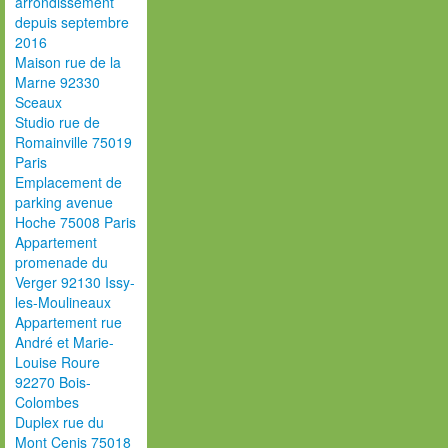
arrondissement
depuis septembre
2016
Maison rue de la
Marne 92330
Sceaux
Studio rue de
Romainville 75019
Paris
Emplacement de
parking avenue
Hoche 75008 Paris
Appartement
promenade du
Verger 92130 Issy-
les-Moulineaux
Appartement rue
André et Marie-
Louise Roure
92270 Bois-
Colombes
Duplex rue du
Mont Cenis 75018