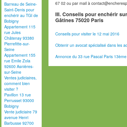
67 02 ou par mail à contact@encheres
Barreau de Seine-
Saint-Denis pour
III. Conseils pour enchérir su
enchérir au TGI de
Gâtines 75020 Paris
Bobigny
Appartement 115
rue Jules
Conseils pour visiter le 12 mai 2016
Châtenay 93380
Pierrefitte-sur-
Obtenir un avocat spécialisé dans les ad
Seine
Appartement 155
Annonce du 33 rue Pascal Paris 13ème
rue Emile Zola
92600 Asnières-
sur-Seine
Ventes judiciaires,
comment bien
visiter ?
Pavillon 13 rue
Perrusset 93000
Bobigny
Vente judiciaire 79
avenue Henri
Barbusse 92700