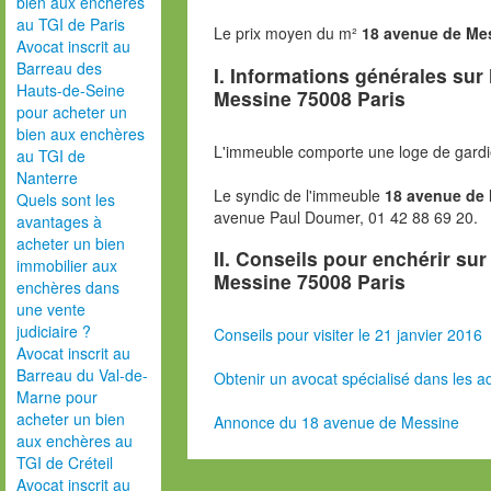
bien aux enchères
au TGI de Paris
Le prix moyen du m²
18 avenue de Me
Avocat inscrit au
Barreau des
I. Informations générales sur
Hauts-de-Seine
Messine 75008 Paris
pour acheter un
bien aux enchères
L'immeuble comporte une loge de gardi
au TGI de
Nanterre
Le syndic de l'immeuble
18 avenue de
Quels sont les
avenue Paul Doumer, 01 42 88 69 20.
avantages à
acheter un bien
II. Conseils pour enchérir su
immobilier aux
Messine 75008 Paris
enchères dans
une vente
judiciaire ?
Conseils pour visiter le 21 janvier 2016
Avocat inscrit au
Barreau du Val-de-
Obtenir un avocat spécialisé dans les ad
Marne pour
acheter un bien
Annonce du 18 avenue de Messine
aux enchères au
TGI de Créteil
Avocat inscrit au