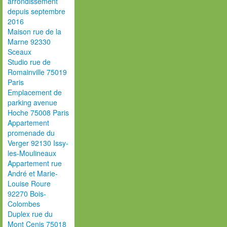
arrondissement
depuis septembre
2016
Maison rue de la
Marne 92330
Sceaux
Studio rue de
Romainville 75019
Paris
Emplacement de
parking avenue
Hoche 75008 Paris
Appartement
promenade du
Verger 92130 Issy-
les-Moulineaux
Appartement rue
André et Marie-
Louise Roure
92270 Bois-
Colombes
Duplex rue du
Mont Cenis 75018