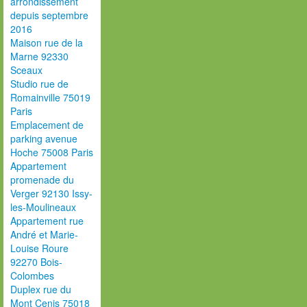
arrondissement
depuis septembre
2016
Maison rue de la
Marne 92330
Sceaux
Studio rue de
Romainville 75019
Paris
Emplacement de
parking avenue
Hoche 75008 Paris
Appartement
promenade du
Verger 92130 Issy-
les-Moulineaux
Appartement rue
André et Marie-
Louise Roure
92270 Bois-
Colombes
Duplex rue du
Mont Cenis 75018