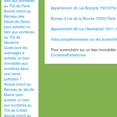
bien aux enchères
au TGI de Paris
Appartement 26 rue Botzaris 75019 Par
Avocat inscrit au
Barreau des
Bureau 3 rue de la Bourse 75002 Paris
Hauts-de-Seine
pour acheter un
Appartement 88 rue Oberkampf 75011 
bien aux enchères
au TGI de
Infos complémentaires sur les surenchè
Nanterre
Quels sont les
Pour surenchérir sur un bien immobilier
avantages à
EnchèresParisiennes
acheter un bien
immobilier aux
enchères dans
une vente
judiciaire ?
Avocat inscrit au
Barreau du Val-de-
Marne pour
acheter un bien
aux enchères au
TGI de Créteil
Avocat inscrit au