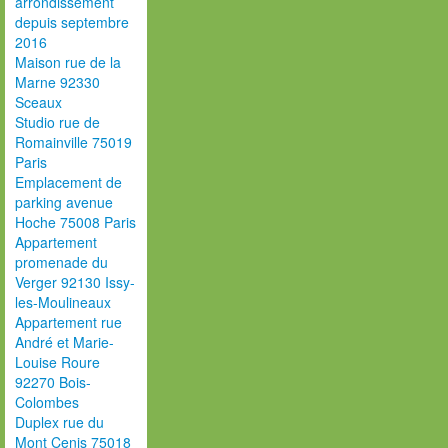
arrondissement
depuis septembre
2016
Maison rue de la
Marne 92330
Sceaux
Studio rue de
Romainville 75019
Paris
Emplacement de
parking avenue
Hoche 75008 Paris
Appartement
promenade du
Verger 92130 Issy-
les-Moulineaux
Appartement rue
André et Marie-
Louise Roure
92270 Bois-
Colombes
Duplex rue du
Mont Cenis 75018