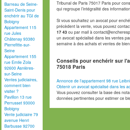
Tribunal de Paris 75017 Paris pour consu
Barreau de Seine-
qui regroupe l’intégralité des informatio
Saint-Denis pour
enchérir au TGI de
Si vous souhaitez un avocat pour enchér
Bobigny
précèdent la vente, vous pouvez contac
Appartement 115
17 43
ou par mail à contact@encheresp
rue Jules
un avocat spécialisé dans les ventes pa
Châtenay 93380
semaine à des achats et ventes de bien
Pierrefitte-sur-
Seine
Appartement 155
Conseils pour enchérir sur l'
rue Emile Zola
75018 Paris
92600 Asnières-
sur-Seine
Ventes judiciaires,
Annonce de l'appartement 98 rue Leibn
comment bien
Obtenir un avocat spécialisé dans les ad
visiter ?
Vous pouvez consulter la base des nota
Pavillon 13 rue
données pertinentes pour estimer ce bi
Perrusset 93000
Bobigny
Vente judiciaire 79
avenue Henri
Barbusse 92700