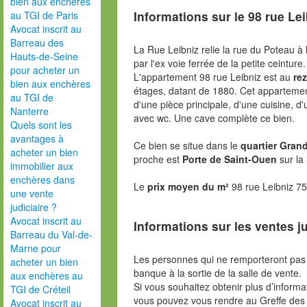
bien aux enchères
Informations sur le
98 rue Lei
au TGI de Paris
Avocat inscrit au
Barreau des
La Rue Leibniz relie la rue du Poteau à
Hauts-de-Seine
par l'ex voie ferrée de la petite ceinture.
pour acheter un
L'appartement 98 rue Leibniz est au
re
bien aux enchères
étages, datant de 1880. Cet apparteme
au TGI de
d'une pièce principale, d'une cuisine, 
Nanterre
avec wc. Une cave complète ce bien.
Quels sont les
avantages à
Ce bien se situe dans le
quartier Grand
acheter un bien
proche est
Porte de Saint-Ouen
sur la
immobilier aux
enchères dans
Le
prix moyen du m²
98 rue Leibniz 75
une vente
judiciaire ?
Avocat inscrit au
Informations sur les ventes ju
Barreau du Val-de-
Marne pour
Les personnes qui ne remporteront pas 
acheter un bien
banque à la sortie de la salle de vente.
aux enchères au
Si vous souhaitez obtenir plus d’inform
TGI de Créteil
vous pouvez vous rendre au Greffe des 
Avocat inscrit au