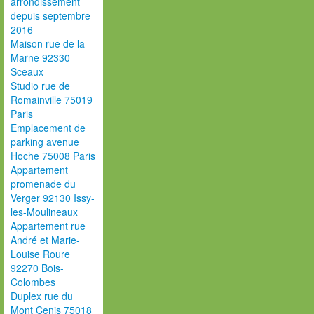
arrondissement
depuis septembre
2016
Maison rue de la
Marne 92330
Sceaux
Studio rue de
Romainville 75019
Paris
Emplacement de
parking avenue
Hoche 75008 Paris
Appartement
promenade du
Verger 92130 Issy-
les-Moulineaux
Appartement rue
André et Marie-
Louise Roure
92270 Bois-
Colombes
Duplex rue du
Mont Cenis 75018