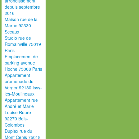
arrondissement
depuis septembre
2016
Maison rue de la
Marne 92330
Sceaux
Studio rue de
Romainville 75019
Paris
Emplacement de
parking avenue
Hoche 75008 Paris
Appartement
promenade du
Verger 92130 Issy-
les-Moulineaux
Appartement rue
André et Marie-
Louise Roure
92270 Bois-
Colombes
Duplex rue du
Mont Cenis 75018