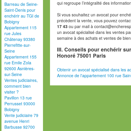
qui regroupe l’intégralité des informatio
Barreau de Seine-
Saint-Denis pour
Si vous souhaitez un avocat pour enchér
enchérir au TGI de
précèdent la vente, vous pouvez contac
Bobigny
17 43
ou par mail à contact@encheresp
Appartement 115
un avocat spécialisé dans les ventes pa
rue Jules
semaine à des achats et ventes de bien
Châtenay 93380
Pierrefitte-sur-
III. Conseils pour enchérir su
Seine
Honoré 75001 Paris
Appartement 155
rue Emile Zola
92600 Asnières-
Obtenir un avocat spécialisé dans les ad
sur-Seine
Annonce de l'appartement 100 rue Sain
Ventes judiciaires,
comment bien
visiter ?
Pavillon 13 rue
Perrusset 93000
Bobigny
Vente judiciaire 79
avenue Henri
Barbusse 92700