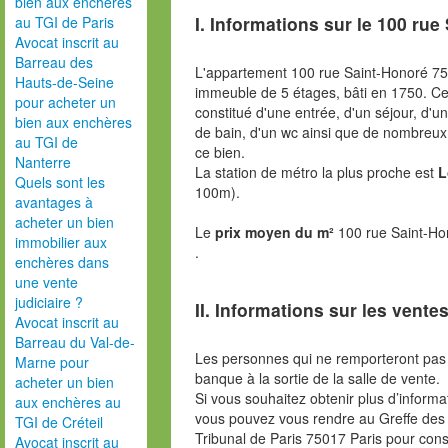
bien aux enchères
I. Informations sur le
100 rue 
au TGI de Paris
Avocat inscrit au
Barreau des
L'appartement 100 rue Saint-Honoré 75
Hauts-de-Seine
immeuble de 5 étages, bâti en 1750. C
pour acheter un
constitué d'une entrée, d'un séjour, d'u
bien aux enchères
de bain, d'un wc ainsi que de nombreu
au TGI de
ce bien.
Nanterre
La station de métro la plus proche est
L
Quels sont les
100m).
avantages à
acheter un bien
Le
prix moyen du m²
100 rue Saint-Ho
immobilier aux
.
enchères dans
une vente
judiciaire ?
II. Informations sur les ventes
Avocat inscrit au
Barreau du Val-de-
Les personnes qui ne remporteront pas 
Marne pour
banque à la sortie de la salle de vente.
acheter un bien
Si vous souhaitez obtenir plus d’inform
aux enchères au
vous pouvez vous rendre au Greffe des 
TGI de Créteil
Tribunal de Paris 75017 Paris pour consu
Avocat inscrit au