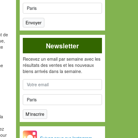
u
t de
ue,
Newsletter
ce
Recevez un email par semaine avec les
résultats des ventes et les nouveaux
he
biens arrivés dans la semaine.
la
vez
pour
Suivez nous sur Instagram