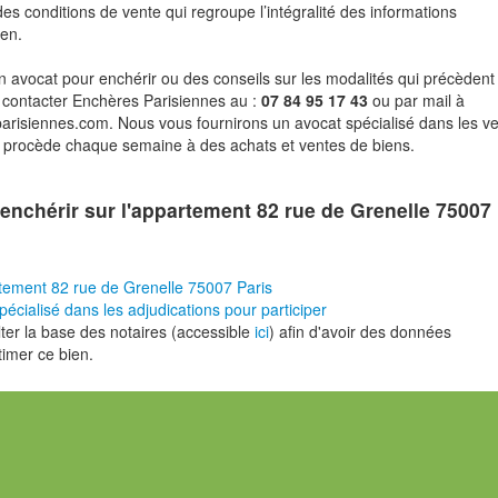
des conditions de vente qui regroupe l’intégralité des informations
ien.
n avocat pour enchérir ou des conseils sur les modalités qui précèdent 
 contacter Enchères Parisiennes au :
07 84 95 17 43
ou par mail à
risiennes.com. Nous vous fournirons un avocat spécialisé dans les v
i procède chaque semaine à des achats et ventes de biens.
enchérir sur l'appartement 82 rue de Grenelle 75007
tement 82 rue de Grenelle 75007 Paris
pécialisé dans les adjudications pour participer
er la base des notaires (accessible
ici
) afin d'avoir des données
timer ce bien.