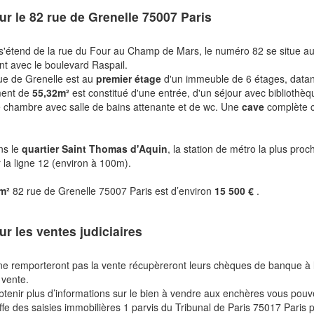
ur le
82 rue de Grenelle 75007 Paris
 s'étend de la rue du Four au Champ de Mars, le numéro 82 se situe a
t avec le boulevard Raspail.
ue de Grenelle est au
premier étage
d'un immeuble de 6 étages, datan
ment de
55,32m²
est constitué d'une entrée, d'un séjour avec bibliothèq
e chambre avec salle de bains attenante et de wc. Une
cave
complète 
ns le
quartier Saint Thomas d'Aquin
, la station de métro la plus proc
r la ligne 12 (environ à 100m).
 m²
82 rue de Grenelle 75007 Paris est d’environ
15 500 €
.
ur les ventes judiciaires
ne remporteront pas la vente récupèreront leurs chèques de banque à 
 vente.
btenir plus d’informations sur le bien à vendre aux enchères vous pou
fe des saisies immobilières 1 parvis du Tribunal de Paris 75017 Paris 