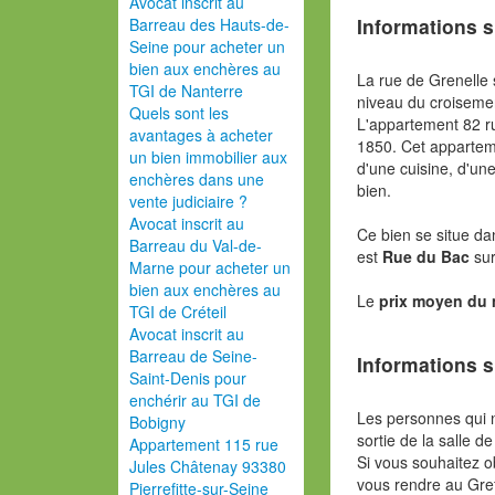
Avocat inscrit au
Informations s
Barreau des Hauts-de-
Seine pour acheter un
bien aux enchères au
La rue de Grenelle
TGI de Nanterre
niveau du croisemen
Quels sont les
L'appartement 82 r
avantages à acheter
1850. Cet apparte
un bien immobilier aux
d'une cuisine, d'un
enchères dans une
bien.
vente judiciaire ?
Avocat inscrit au
Ce bien se situe da
Barreau du Val-de-
est
Rue du Bac
su
Marne pour acheter un
bien aux enchères au
Le
prix moyen du
TGI de Créteil
Avocat inscrit au
Barreau de Seine-
Informations s
Saint-Denis pour
enchérir au TGI de
Les personnes qui 
Bobigny
sortie de la salle de
Appartement 115 rue
Si vous souhaitez o
Jules Châtenay 93380
vous rendre au Gref
Pierrefitte-sur-Seine