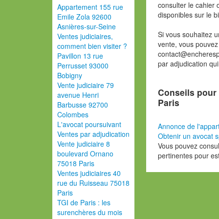
consulter le cahier 
Appartement 155 rue
disponibles sur le b
Emile Zola 92600
Asnières-sur-Seine
Si vous souhaitez u
Ventes judiciaires,
vente, vous pouvez
comment bien visiter ?
contact@encherespa
Pavillon 13 rue
par adjudication qu
Perrusset 93000
Bobigny
Vente judiciaire 79
Conseils pour 
avenue Henri
Paris
Barbusse 92700
Colombes
L'avocat poursuivant
Annonce de l'appar
Ventes par adjudication
Obtenir un avocat s
Vente judiciaire 8
Vous pouvez consult
boulevard Ornano
pertinentes pour es
75018 Paris
Ventes judiciaires 40
rue du Ruisseau 75018
Paris
TGI de Paris : les
surenchères du mois