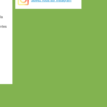
la
entes