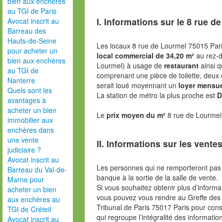
bien aux enchères
au TGI de Paris
I. Informations sur le
8 rue de
Avocat inscrit au
Barreau des
Hauts-de-Seine
Les locaux 8 rue de Lourmel 75015 Par
pour acheter un
local commercial de 34,20 m²
au rez-
bien aux enchères
Lourmel) à usage de
restaurant
ainsi 
au TGI de
comprenant une pièce de toilette, deux 
Nanterre
serait loué moyennant un
loyer mensue
Quels sont les
La station de métro la plus proche est
D
avantages à
acheter un bien
Le
prix moyen du m²
8 rue de Lourmel
immobilier aux
enchères dans
une vente
II. Informations sur les ventes
judiciaire ?
Avocat inscrit au
Les personnes qui ne remporteront pas 
Barreau du Val-de-
banque à la sortie de la salle de vente.
Marne pour
Si vous souhaitez obtenir plus d’inform
acheter un bien
vous pouvez vous rendre au Greffe des 
aux enchères au
Tribunal de Paris 75017 Paris pour consu
TGI de Créteil
qui regroupe l’intégralité des informatio
Avocat inscrit au