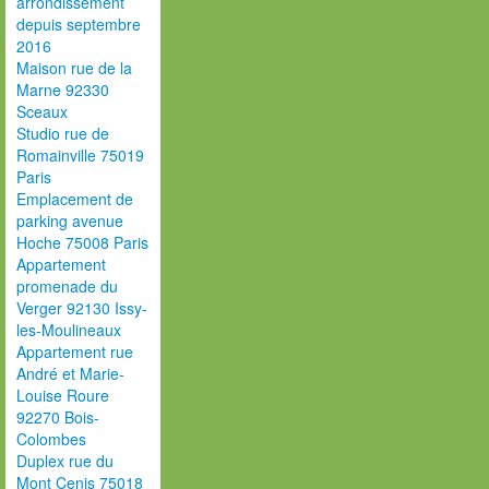
arrondissement
depuis septembre
2016
Maison rue de la
Marne 92330
Sceaux
Studio rue de
Romainville 75019
Paris
Emplacement de
parking avenue
Hoche 75008 Paris
Appartement
promenade du
Verger 92130 Issy-
les-Moulineaux
Appartement rue
André et Marie-
Louise Roure
92270 Bois-
Colombes
Duplex rue du
Mont Cenis 75018