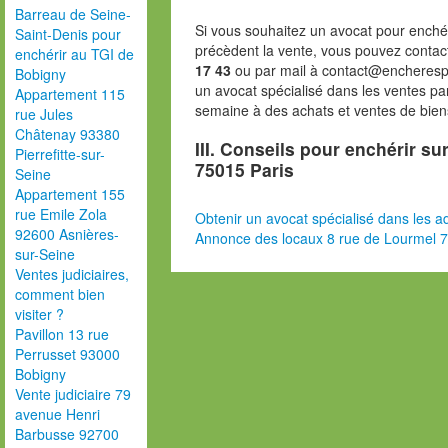
Barreau de Seine-
Si vous souhaitez un avocat pour enchér
Saint-Denis pour
précèdent la vente, vous pouvez contac
enchérir au TGI de
17 43
ou par mail à contact@encheresp
Bobigny
un avocat spécialisé dans les ventes pa
Appartement 115
semaine à des achats et ventes de bien
rue Jules
Châtenay 93380
III. Conseils pour enchérir su
Pierrefitte-sur-
75015 Paris
Seine
Appartement 155
rue Emile Zola
Obtenir un avocat spécialisé dans les ad
92600 Asnières-
Annonce des locaux 8 rue de Lourmel 7
sur-Seine
Ventes judiciaires,
comment bien
visiter ?
Pavillon 13 rue
Perrusset 93000
Bobigny
Vente judiciaire 79
avenue Henri
Barbusse 92700