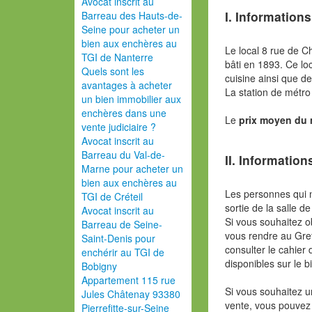
Avocat inscrit au
I. Informations
Barreau des Hauts-de-
Seine pour acheter un
bien aux enchères au
Le local 8 rue de C
TGI de Nanterre
bâti en 1893. Ce lo
Quels sont les
cuisine ainsi que 
avantages à acheter
La station de métro
un bien immobilier aux
enchères dans une
Le
prix moyen du
vente judiciaire ?
Avocat inscrit au
Barreau du Val-de-
II. Information
Marne pour acheter un
bien aux enchères au
Les personnes qui 
TGI de Créteil
sortie de la salle de
Avocat inscrit au
Si vous souhaitez o
Barreau de Seine-
vous rendre au Gref
Saint-Denis pour
consulter le cahier 
enchérir au TGI de
disponibles sur le b
Bobigny
Appartement 115 rue
Si vous souhaitez u
Jules Châtenay 93380
vente, vous pouvez
Pierrefitte-sur-Seine