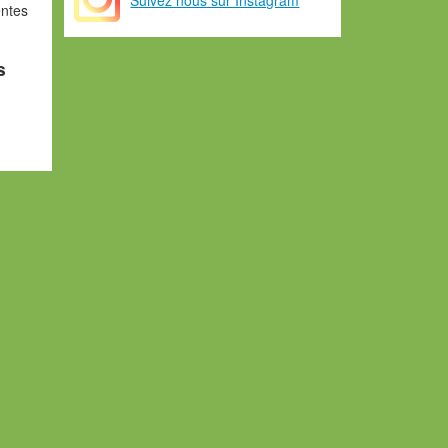
entes
s