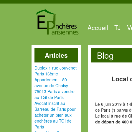
Accueil
TJ
V
Blog
Articles
Duplex 1 rue Jouvenet
Paris 16ème
Local 
Appartement 180
avenue de Choisy
75013 Paris à vendre
au TGI de Paris
Avocat inscrit au
Le 6 juin 2019 à 14
Barreau de Paris pour
de Paris (1 parvis 
acheter un bien aux
Le local
8 rue de C
enchères au TGI de
de départ de 400 
Paris