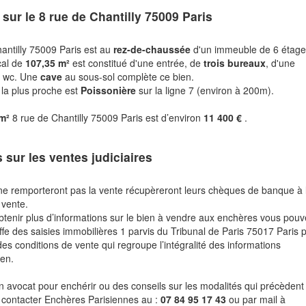
 sur le
8 rue de Chantilly 75009 Paris
hantilly 75009 Paris est au
rez-de-chaussée
d'un immeuble de 6 étage
cal de
107,35 m²
est constitué d'une entrée, de
trois bureaux
, d'une
de wc. Une
cave
au sous-sol complète ce bien.
 la plus proche est
Poissonière
sur la ligne 7 (environ à 200m).
 m²
8 rue de Chantilly 75009 Paris est d’environ
11 400 €
.
s sur les ventes judiciaires
ne remporteront pas la vente récupèreront leurs chèques de banque à 
 vente.
btenir plus d’informations sur le bien à vendre aux enchères vous pou
fe des saisies immobilières 1 parvis du Tribunal de Paris 75017 Paris 
des conditions de vente qui regroupe l’intégralité des informations
ien.
n avocat pour enchérir ou des conseils sur les modalités qui précèdent 
 contacter Enchères Parisiennes au :
07 84 95 17 43
ou par mail à