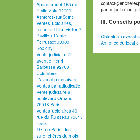
contact@encherespa
Appartement 155 rue
par adjudication qu
Emile Zola 92600
Asnières-sur-Seine
III. Conseils p
Ventes judiciaires,
comment bien visiter ?
Pavillon 13 rue
Obtenir un avocat s
Perrusset 93000
Annonce du local 8 
Bobigny
Vente judiciaire 79
avenue Henri
Barbusse 92700
Colombes
L'avocat poursuivant
Ventes par adjudication
Vente judiciaire 8
boulevard Ornano
75018 Paris
Ventes judiciaires 40
rue du Ruisseau 75018
Paris
TGI de Paris : les
surenchères du mois