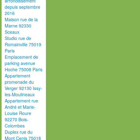
arrondissement
depuis septembre
2016
Maison rue de la
Marne 92330
Sceaux
Studio rue de
Romainville 75019
Paris
Emplacement de
parking avenue
Hoche 75008 Paris
Appartement
promenade du
Verger 92130 Issy-
les-Moulineaux
Appartement rue
André et Marie-
Louise Roure
92270 Bois-
Colombes
Duplex rue du
Mont Cenis 75018