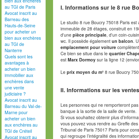
bien aux enchères
I. Informations sur le
8 rue Bo
au TGI de Paris
Avocat inscrit au
Barreau des
Le studio 8 rue Boucry 75018 Paris est
Hauts-de-Seine
immeuble de 28 étages, construit en 198
pour acheter un
d'une
pièce principale
, d'un coin-cuisi
bien aux enchères
wc. Il possède également
un balcon
. 
au TGI de
emplacement pour voiture
complètent 
Nanterre
Ce bien se situe dans le
quartier Chape
Quels sont les
est
Marx Dormoy
sur la ligne 12 (envi
avantages à
acheter un bien
Le
prix moyen du m²
8 rue Boucry 750
immobilier aux
enchères dans
une vente
II. Informations sur les ventes
judiciaire ?
Avocat inscrit au
Les personnes qui ne remporteront pas 
Barreau du Val-de-
banque à la sortie de la salle de vente.
Marne pour
Si vous souhaitez obtenir plus d’inform
acheter un bien
vous pouvez vous rendre au Greffe des 
aux enchères au
Tribunal de Paris 75017 Paris pour consu
TGI de Créteil
qui regroupe l’intégralité des informatio
Avocat inscrit au