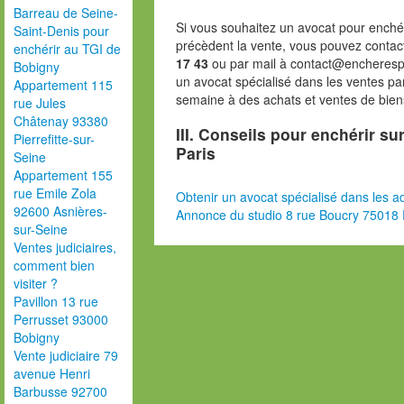
Barreau de Seine-
Si vous souhaitez un avocat pour enchér
Saint-Denis pour
précèdent la vente, vous pouvez contac
enchérir au TGI de
17 43
ou par mail à contact@encheresp
Bobigny
un avocat spécialisé dans les ventes pa
Appartement 115
semaine à des achats et ventes de bien
rue Jules
Châtenay 93380
III. Conseils pour enchérir su
Pierrefitte-sur-
Paris
Seine
Appartement 155
rue Emile Zola
Obtenir un avocat spécialisé dans les ad
92600 Asnières-
Annonce du studio 8 rue Boucry 75018 
sur-Seine
Ventes judiciaires,
comment bien
visiter ?
Pavillon 13 rue
Perrusset 93000
Bobigny
Vente judiciaire 79
avenue Henri
Barbusse 92700