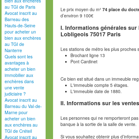
bien aux enchères
au TGI de Paris
Le prix moyen du m²
74 place du doct
Avocat inscrit au
d’environ 9 100€
Barreau des
Hauts-de-Seine
I. Informations générales sur
pour acheter un
Lobligeois 75017 Paris
bien aux enchères
au TGI de
Les stations de métro les plus proches s
Nanterre
Brochant ligne 13
Quels sont les
Pont Cardinet
avantages à
acheter un bien
immobilier aux
Ce bien est situé dans un immeuble re
enchères dans
L'immeuble compte 5 étages.
une vente
L'immeuble date de 1880.
judiciaire ?
Avocat inscrit au
II. Informations sur les ventes
Barreau du Val-de-
Marne pour
Les personnes qui ne remporteront pas 
acheter un bien
banque à la sortie de la salle de vente.
aux enchères au
TGI de Créteil
Si vous souhaitez obtenir plus d’inform
Avocat inscrit au