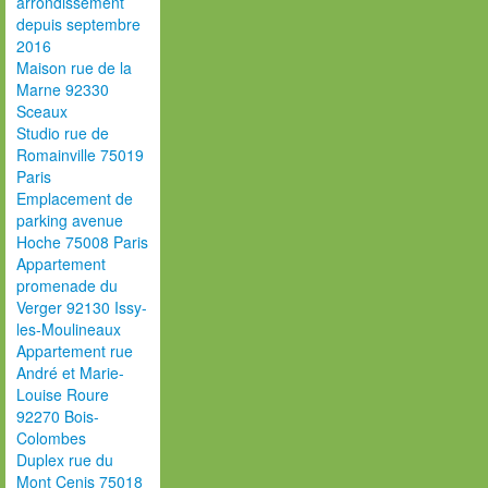
arrondissement
depuis septembre
2016
Maison rue de la
Marne 92330
Sceaux
Studio rue de
Romainville 75019
Paris
Emplacement de
parking avenue
Hoche 75008 Paris
Appartement
promenade du
Verger 92130 Issy-
les-Moulineaux
Appartement rue
André et Marie-
Louise Roure
92270 Bois-
Colombes
Duplex rue du
Mont Cenis 75018