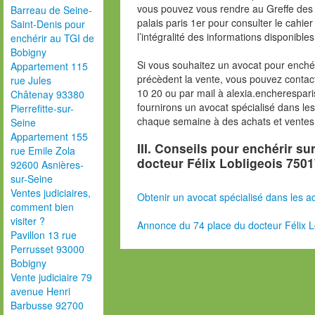
vous pouvez vous rendre au Greffe des 
Barreau de Seine-
palais paris 1er pour consulter le cahie
Saint-Denis pour
l’intégralité des informations disponibles
enchérir au TGI de
Bobigny
Si vous souhaitez un avocat pour enchér
Appartement 115
précèdent la vente, vous pouvez contac
rue Jules
10 20 ou par mail à alexia.encherespa
Châtenay 93380
fournirons un avocat spécialisé dans le
Pierrefitte-sur-
chaque semaine à des achats et ventes
Seine
Appartement 155
III. Conseils pour enchérir su
rue Emile Zola
docteur Félix Lobligeois 7501
92600 Asnières-
sur-Seine
Ventes judiciaires,
Obtenir un avocat spécialisé dans les ad
comment bien
visiter ?
Annonce du 74 place du docteur Félix L
Pavillon 13 rue
Perrusset 93000
Bobigny
Vente judiciaire 79
avenue Henri
Barbusse 92700