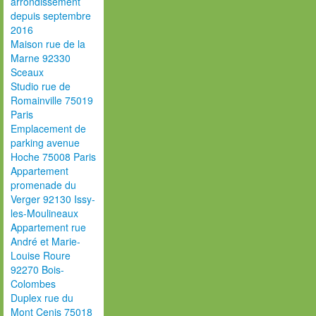
arrondissement
depuis septembre
2016
Maison rue de la
Marne 92330
Sceaux
Studio rue de
Romainville 75019
Paris
Emplacement de
parking avenue
Hoche 75008 Paris
Appartement
promenade du
Verger 92130 Issy-
les-Moulineaux
Appartement rue
André et Marie-
Louise Roure
92270 Bois-
Colombes
Duplex rue du
Mont Cenis 75018