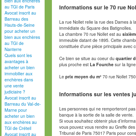
bien aux enchères
Informations sur le
70 rue Nol
au TGI de Paris
Avocat inscrit au
Barreau des
La rue Nollet relie la rue des Dames à la
Hauts-de-Seine
immédiate du Square des Batignolles.
pour acheter un
La chambre 70 rue Nollet est au
sixiè
bien aux enchères
immeuble datant de 1895. Cette chamb
au TGI de
constituée d'une pièce principale avec 
Nanterre
Quels sont les
Ce bien se situe au coeur du
quartier 
avantages à
plus proche est
La Fourche
sur la lign
acheter un bien
immobilier aux
Le
prix moyen du m²
70 rue Nollet 750
enchères dans
une vente
judiciaire ?
Informations sur les ventes ju
Avocat inscrit au
Barreau du Val-de-
Les personnes qui ne remporteront pas 
Marne pour
banque à la sortie de la salle de vente.
acheter un bien
Si vous souhaitez obtenir plus d’inform
aux enchères au
vous pouvez vous rendre au Greffe des 
TGI de Créteil
Tribunal de Paris 75017 Paris pour consu
Avocat inscrit au