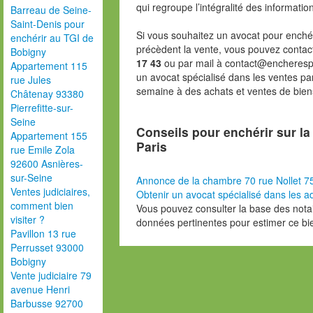
qui regroupe l’intégralité des informatio
Barreau de Seine-
Saint-Denis pour
Si vous souhaitez un avocat pour enchér
enchérir au TGI de
précèdent la vente, vous pouvez contac
Bobigny
17 43
ou par mail à contact@encheresp
Appartement 115
un avocat spécialisé dans les ventes pa
rue Jules
semaine à des achats et ventes de bien
Châtenay 93380
Pierrefitte-sur-
Seine
Conseils pour enchérir sur l
Appartement 155
Paris
rue Emile Zola
92600 Asnières-
sur-Seine
Annonce de la chambre 70 rue Nollet 7
Ventes judiciaires,
Obtenir un avocat spécialisé dans les ad
comment bien
Vous pouvez consulter la base des nota
visiter ?
données pertinentes pour estimer ce bi
Pavillon 13 rue
Perrusset 93000
Bobigny
Vente judiciaire 79
avenue Henri
Barbusse 92700