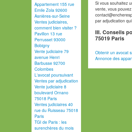
Si vous souhaitez u
Appartement 155 rue
vente, vous pouvez
Emile Zola 92600
contact@encherespa
Asnières-sur-Seine
par adjudication qu
Ventes judiciaires,
comment bien visiter ?
III. Conseils 
Pavillon 13 rue
75019 Paris
Perrusset 93000
Bobigny
Vente judiciaire 79
Obtenir un avocat s
avenue Henri
Annonce des appar
Barbusse 92700
Colombes
L'avocat poursuivant
Ventes par adjudication
Vente judiciaire 8
boulevard Ornano
75018 Paris
Ventes judiciaires 40
rue du Ruisseau 75018
Paris
TGI de Paris : les
surenchères du mois