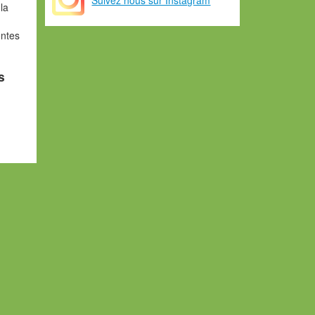
la
entes
s