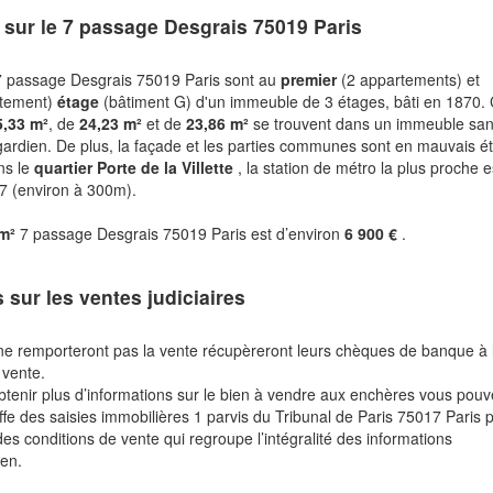
 sur le
7 passage Desgrais 75019 Paris
 passage Desgrais 75019 Paris sont au
premier
(2 appartements) et
rtement)
étage
(bâtiment G) d'un immeuble de 3 étages, bâti en 1870.
5,33 m²
, de
24,23 m²
et de
23,86 m²
se trouvent dans un immeuble sa
ardien. De plus, la façade et les parties communes sont en mauvais ét
ns le
quartier Porte de la Villette
, la station de métro la plus proche e
e 7 (environ à 300m).
 m²
7 passage Desgrais 75019 Paris est d’environ
6 900 €
.
s sur les ventes judiciaires
ne remporteront pas la vente récupèreront leurs chèques de banque à 
 vente.
btenir plus d’informations sur le bien à vendre aux enchères vous pou
fe des saisies immobilières 1 parvis du Tribunal de Paris 75017 Paris 
des conditions de vente qui regroupe l’intégralité des informations
ien.