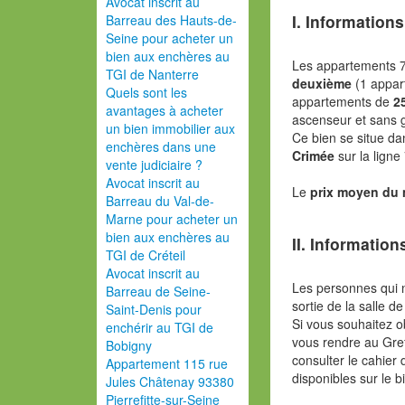
Avocat inscrit au
I. Informations
Barreau des Hauts-de-
Seine pour acheter un
bien aux enchères au
Les appartements 7
TGI de Nanterre
deuxième
(1 appa
Quels sont les
appartements de
2
avantages à acheter
ascenseur et sans g
un bien immobilier aux
Ce bien se situe da
enchères dans une
Crimée
sur la lign
vente judiciaire ?
Avocat inscrit au
Le
prix moyen du
Barreau du Val-de-
Marne pour acheter un
bien aux enchères au
II. Information
TGI de Créteil
Avocat inscrit au
Les personnes qui 
Barreau de Seine-
sortie de la salle de
Saint-Denis pour
Si vous souhaitez o
enchérir au TGI de
vous rendre au Gref
Bobigny
consulter le cahier 
Appartement 115 rue
disponibles sur le b
Jules Châtenay 93380
Pierrefitte-sur-Seine