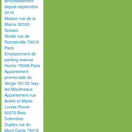
arrondissement
depuis septembre
2016
Maison rue de la
Marne 92330
Sceaux
Studio rue de
Romainville 75019
Paris
Emplacement de
parking avenue
Hoche 75008 Paris
Appartement
promenade du
Verger 92130 Issy-
les-Moulineaux
Appartement rue
André et Marie-
Louise Roure
92270 Bois-
Colombes
Duplex rue du
Mont Cenis 75018