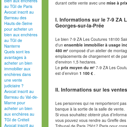
bien aux enchères
durant cette vente avec une
mise à pri
au TGI de Paris
Avocat inscrit au
Barreau des
I. Informations sur le
7-9 ZA L
Hauts-de-Seine
Georges-sur-la-Prée
pour acheter un
bien aux enchères
Le bien 7-9 ZA Les Coutures 18100 Sain
au TGI de
d'un
ensemble immobilier à usage ind
Nanterre
480 m²
composé d'un atelier de montage
Quels sont les
emplacements de chargement et de parki
avantages à
d'environ 1,5 hectares.
acheter un bien
Le
prix moyen du m²
7-9 ZA Les Coutu
immobilier aux
est d’environ
1 100 €
.
enchères dans
une vente
judiciaire ?
II. Informations sur les ventes
Avocat inscrit au
Barreau du Val-de-
Marne pour
Les personnes qui ne remporteront pas 
acheter un bien
banque à la sortie de la salle de vente.
aux enchères au
Si vous souhaitez obtenir plus d’inform
TGI de Créteil
vous pouvez vous rendre au Greffe des 
Avocat inscrit au
Tribunal de Paris 75017 Paris pour consu