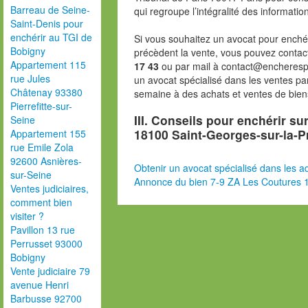
Barreau de Seine-
qui regroupe l’intégralité des informatio
Saint-Denis pour
enchérir au TGI de
Si vous souhaitez un avocat pour enchér
Bobigny
précèdent la vente, vous pouvez contac
Appartement 115
17 43
ou par mail à contact@encheresp
rue Jules
un avocat spécialisé dans les ventes pa
Châtenay 93380
semaine à des achats et ventes de bien
Pierrefitte-sur-
III. Conseils pour enchérir su
Seine
18100 Saint-Georges-sur-la-P
Appartement 155
rue Emile Zola
92600 Asnières-
Obtenir un avocat spécialisé dans les ad
sur-Seine
Annonce du bien 7-9 ZA Les Coutures 1
Ventes judiciaires,
comment bien
visiter ?
Pavillon 13 rue
Perrusset 93000
Bobigny
Vente judiciaire 79
avenue Henri
Barbusse 92700