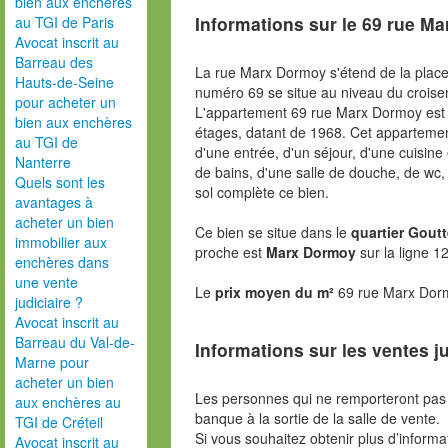
bien aux enchères
Informations sur le
69 rue Ma
au TGI de Paris
Avocat inscrit au
Barreau des
La rue Marx Dormoy s'étend de la place
Hauts-de-Seine
numéro 69 se situe au niveau du croise
pour acheter un
L'appartement 69 rue Marx Dormoy est
bien aux enchères
étages, datant de 1968. Cet apparteme
au TGI de
d'une entrée, d'un séjour, d'une cuisine
Nanterre
de bains, d'une salle de douche, de wc,
Quels sont les
sol complète ce bien.
avantages à
acheter un bien
Ce bien se situe dans le
quartier Goutt
immobilier aux
proche est
Marx Dormoy
sur la ligne 1
enchères dans
une vente
Le
prix moyen du m²
69 rue Marx Dorm
judiciaire ?
Avocat inscrit au
Barreau du Val-de-
Informations sur les ventes ju
Marne pour
acheter un bien
Les personnes qui ne remporteront pas 
aux enchères au
banque à la sortie de la salle de vente.
TGI de Créteil
Si vous souhaitez obtenir plus d’inform
Avocat inscrit au