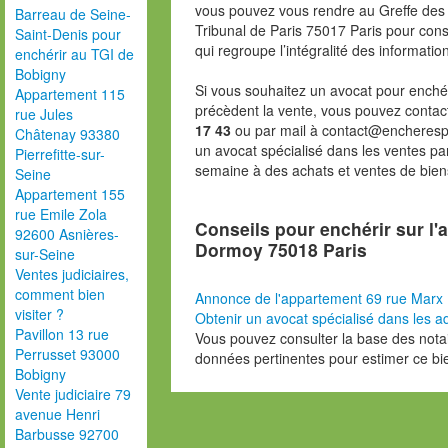
vous pouvez vous rendre au Greffe des 
Barreau de Seine-
Tribunal de Paris 75017 Paris pour consu
Saint-Denis pour
qui regroupe l’intégralité des informatio
enchérir au TGI de
Bobigny
Si vous souhaitez un avocat pour enchér
Appartement 115
précèdent la vente, vous pouvez contac
rue Jules
17 43
ou par mail à contact@encheresp
Châtenay 93380
un avocat spécialisé dans les ventes pa
Pierrefitte-sur-
semaine à des achats et ventes de bien
Seine
Appartement 155
rue Emile Zola
Conseils pour enchérir sur l
92600 Asnières-
Dormoy 75018 Paris
sur-Seine
Ventes judiciaires,
comment bien
Annonce de l'appartement 69 rue Marx
visiter ?
Obtenir un avocat spécialisé dans les ad
Pavillon 13 rue
Vous pouvez consulter la base des nota
Perrusset 93000
données pertinentes pour estimer ce bi
Bobigny
Vente judiciaire 79
avenue Henri
Barbusse 92700