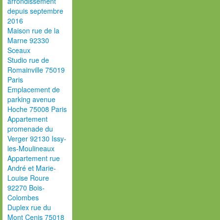
arrondissement
depuis septembre
2016
Maison rue de la
Marne 92330
Sceaux
Studio rue de
Romainville 75019
Paris
Emplacement de
parking avenue
Hoche 75008 Paris
Appartement
promenade du
Verger 92130 Issy-
les-Moulineaux
Appartement rue
André et Marie-
Louise Roure
92270 Bois-
Colombes
Duplex rue du
Mont Cenis 75018