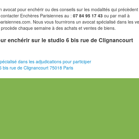
n avocat pour enchérir ou des conseils sur les modalités qui précèdent 
 contacter Enchères Parisiennes au :
07 84 95 17 43
ou par mail à
risiennes.com. Nous vous fournirons un avocat spécialisé dans les v
i procède chaque semaine à des achats et ventes de biens.
our enchérir sur le studio 6 bis rue de Clignancourt
pécialisé dans les adjudications pour participer
6 bis rue de Clignancourt 75018 Paris