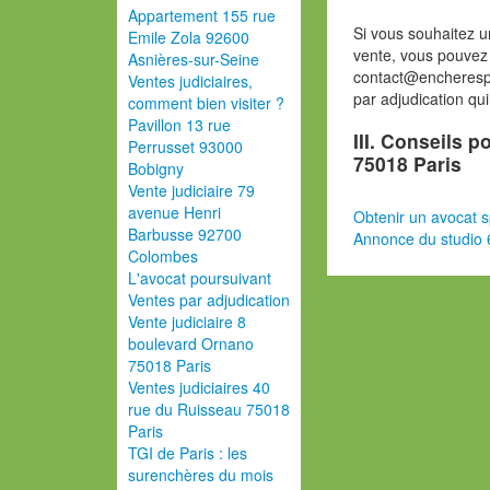
Appartement 155 rue
Si vous souhaitez u
Emile Zola 92600
vente, vous pouvez
Asnières-sur-Seine
contact@encherespa
Ventes judiciaires,
par adjudication qu
comment bien visiter ?
Pavillon 13 rue
III. Conseils p
Perrusset 93000
75018 Paris
Bobigny
Vente judiciaire 79
avenue Henri
Obtenir un avocat s
Barbusse 92700
Annonce du studio 
Colombes
L'avocat poursuivant
Ventes par adjudication
Vente judiciaire 8
boulevard Ornano
75018 Paris
Ventes judiciaires 40
rue du Ruisseau 75018
Paris
TGI de Paris : les
surenchères du mois