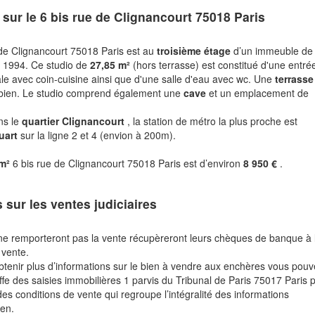
 sur le
6 bis rue de Clignancourt 75018 Paris
 de Clignancourt 75018 Paris est au
troisième étage
d’un immeuble de
n 1994. Ce studio de
27,85 m²
(hors terrasse) est constitué d'une entré
ale avec coin-cuisine ainsi que d'une salle d'eau avec wc. Une
terrasse
 bien. Le studio comprend également une
cave
et un emplacement de
ns le
quartier Clignancourt
, la station de métro la plus proche est
uart
sur la ligne 2 et 4 (envion à 200m).
 m²
6 bis rue de Clignancourt 75018 Paris est d’environ
8 950 €
.
s sur les ventes judiciaires
ne remporteront pas la vente récupèreront leurs chèques de banque à 
 vente.
btenir plus d’informations sur le bien à vendre aux enchères vous pou
fe des saisies immobilières 1 parvis du Tribunal de Paris 75017 Paris 
des conditions de vente qui regroupe l’intégralité des informations
ien.