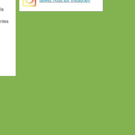
la
entes