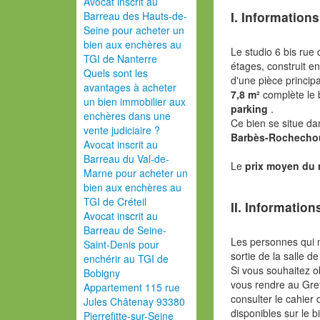
Avocat inscrit au
I. Informations
Barreau des Hauts-de-
Seine pour acheter un
bien aux enchères au
Le studio 6 bis rue
TGI de Nanterre
étages, construit e
Quels sont les
d'une pièce princip
avantages à acheter
7,8 m²
complète le
un bien immobilier aux
parking
.
enchères dans une
Ce bien se situe da
vente judiciaire ?
Barbès-Rochecho
Avocat inscrit au
Barreau du Val-de-
Le
prix moyen du
Marne pour acheter un
bien aux enchères au
TGI de Créteil
II. Information
Avocat inscrit au
Barreau de Seine-
Les personnes qui 
Saint-Denis pour
sortie de la salle de
enchérir au TGI de
Si vous souhaitez o
Bobigny
vous rendre au Gref
Appartement 115 rue
consulter le cahier 
Jules Châtenay 93380
disponibles sur le b
Pierrefitte-sur-Seine