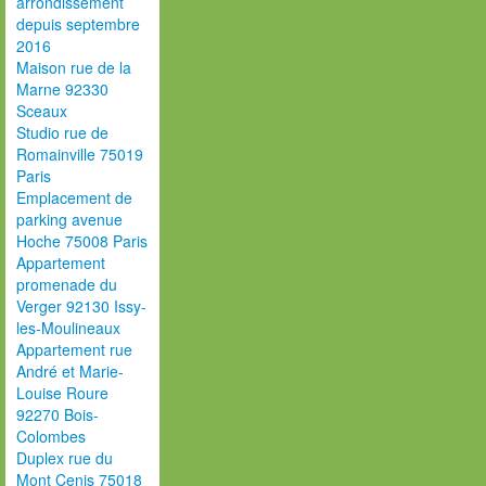
arrondissement
depuis septembre
2016
Maison rue de la
Marne 92330
Sceaux
Studio rue de
Romainville 75019
Paris
Emplacement de
parking avenue
Hoche 75008 Paris
Appartement
promenade du
Verger 92130 Issy-
les-Moulineaux
Appartement rue
André et Marie-
Louise Roure
92270 Bois-
Colombes
Duplex rue du
Mont Cenis 75018