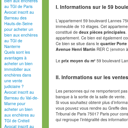
bien aux enchères
I. Informations sur le
59 boul
au TGI de Paris
Avocat inscrit au
Barreau des
L'appartement 59 boulevard Lannes 75
Hauts-de-Seine
immeuble de 10 étages. Cet apparteme
pour acheter un
constitué de
deux pièces principales
.
bien aux enchères
appartement. Ce bien est également c
au TGI de
Ce bien se situe dans le
quartier Port
Nanterre
Avenue Henri Martin
RER C (environ à
Quels sont les
avantages à
Le
prix moyen du m²
59 boulevard Lan
acheter un bien
immobilier aux
enchères dans
II. Informations sur les ventes
une vente
judiciaire ?
Les personnes qui ne remporteront pas 
Avocat inscrit au
banque à la sortie de la salle de vente.
Barreau du Val-de-
Si vous souhaitez obtenir plus d’inform
Marne pour
vous pouvez vous rendre au Greffe des 
acheter un bien
Tribunal de Paris 75017 Paris pour consu
aux enchères au
qui regroupe l’intégralité des informatio
TGI de Créteil
Avocat inscrit au