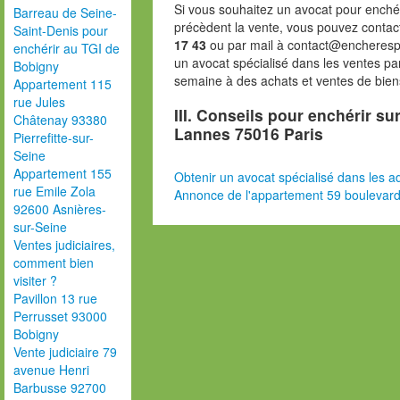
Si vous souhaitez un avocat pour enchér
Barreau de Seine-
précèdent la vente, vous pouvez contac
Saint-Denis pour
17 43
ou par mail à contact@encheresp
enchérir au TGI de
un avocat spécialisé dans les ventes pa
Bobigny
semaine à des achats et ventes de bien
Appartement 115
rue Jules
III. Conseils pour enchérir s
Châtenay 93380
Lannes 75016 Paris
Pierrefitte-sur-
Seine
Appartement 155
Obtenir un avocat spécialisé dans les ad
rue Emile Zola
Annonce de l'appartement 59 boulevar
92600 Asnières-
sur-Seine
Ventes judiciaires,
comment bien
visiter ?
Pavillon 13 rue
Perrusset 93000
Bobigny
Vente judiciaire 79
avenue Henri
Barbusse 92700