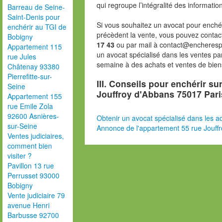
qui regroupe l’intégralité des informatio
Barreau de Seine-
Saint-Denis pour
Si vous souhaitez un avocat pour enchér
enchérir au TGI de
précèdent la vente, vous pouvez contac
Bobigny
17 43
ou par mail à contact@encheresp
Appartement 115
un avocat spécialisé dans les ventes pa
rue Jules
semaine à des achats et ventes de bien
Châtenay 93380
Pierrefitte-sur-
III. Conseils pour enchérir su
Seine
Jouffroy d'Abbans 75017 Pari
Appartement 155
rue Emile Zola
92600 Asnières-
Obtenir un avocat spécialisé dans les ad
sur-Seine
Annonce de l'appartement 55 rue Jouff
Ventes judiciaires,
comment bien
visiter ?
Pavillon 13 rue
Perrusset 93000
Bobigny
Vente judiciaire 79
avenue Henri
Barbusse 92700