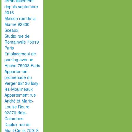
arrondissement
depuis septembre
2016
Maison rue de la
Marne 92330
Sceaux
Studio rue de
Romainville 75019
Paris
Emplacement de
parking avenue
Hoche 75008 Paris
Appartement
promenade du
Verger 92130 Issy-
les-Moulineaux
Appartement rue
André et Marie-
Louise Roure
92270 Bois-
Colombes
Duplex rue du
Mont Cenis 75018