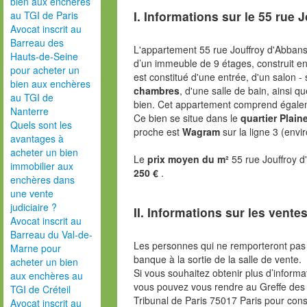
bien aux enchères
I. Informations sur le
55 rue J
au TGI de Paris
Avocat inscrit au
Barreau des
L'appartement 55 rue Jouffroy d'Abban
Hauts-de-Seine
d’un immeuble de 9 étages, construit 
pour acheter un
est constitué d'une entrée, d'un salon -
bien aux enchères
chambres
, d'une salle de bain, ainsi 
au TGI de
bien. Cet appartement comprend égal
Nanterre
Ce bien se situe dans le
quartier Plai
Quels sont les
proche est
Wagram
sur la ligne 3 (env
avantages à
acheter un bien
Le
prix moyen du m²
55 rue Jouffroy 
immobilier aux
250 €
.
enchères dans
une vente
judiciaire ?
II. Informations sur les ventes
Avocat inscrit au
Barreau du Val-de-
Les personnes qui ne remporteront pas 
Marne pour
banque à la sortie de la salle de vente.
acheter un bien
Si vous souhaitez obtenir plus d’inform
aux enchères au
vous pouvez vous rendre au Greffe des 
TGI de Créteil
Tribunal de Paris 75017 Paris pour consu
Avocat inscrit au