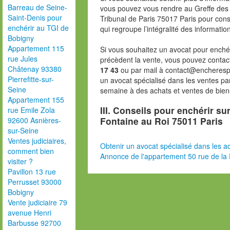
Barreau de Seine-
vous pouvez vous rendre au Greffe des 
Saint-Denis pour
Tribunal de Paris 75017 Paris pour consu
enchérir au TGI de
qui regroupe l’intégralité des informatio
Bobigny
Appartement 115
Si vous souhaitez un avocat pour enchér
rue Jules
précèdent la vente, vous pouvez contac
Châtenay 93380
17 43
ou par mail à contact@encheresp
Pierrefitte-sur-
un avocat spécialisé dans les ventes pa
Seine
semaine à des achats et ventes de bien
Appartement 155
III. Conseils pour enchérir su
rue Emile Zola
Fontaine au Roi 75011 Paris
92600 Asnières-
sur-Seine
Ventes judiciaires,
Obtenir un avocat spécialisé dans les ad
comment bien
Annonce de l'appartement 50 rue de la 
visiter ?
Pavillon 13 rue
Perrusset 93000
Bobigny
Vente judiciaire 79
avenue Henri
Barbusse 92700