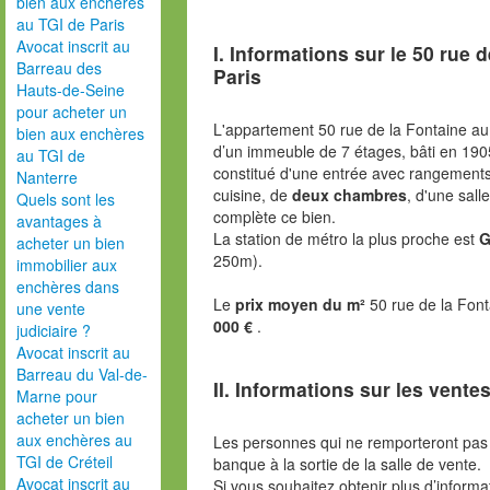
bien aux enchères
au TGI de Paris
Avocat inscrit au
I. Informations sur le
50 rue d
Barreau des
Paris
Hauts-de-Seine
pour acheter un
L'appartement 50 rue de la Fontaine au
bien aux enchères
d’un immeuble de 7 étages, bâti en 19
au TGI de
constitué d'une entrée avec rangements,
Nanterre
cuisine, de
deux chambres
, d'une sall
Quels sont les
complète ce bien.
avantages à
La station de métro la plus proche est
G
acheter un bien
250m).
immobilier aux
enchères dans
Le
prix moyen du m²
50 rue de la Font
une vente
000 €
.
judiciaire ?
Avocat inscrit au
Barreau du Val-de-
II. Informations sur les ventes
Marne pour
acheter un bien
aux enchères au
Les personnes qui ne remporteront pas 
TGI de Créteil
banque à la sortie de la salle de vente.
Avocat inscrit au
Si vous souhaitez obtenir plus d’inform