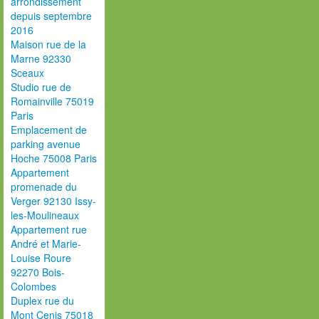
arrondissement
depuis septembre
2016
Maison rue de la
Marne 92330
Sceaux
Studio rue de
Romainville 75019
Paris
Emplacement de
parking avenue
Hoche 75008 Paris
Appartement
promenade du
Verger 92130 Issy-
les-Moulineaux
Appartement rue
André et Marie-
Louise Roure
92270 Bois-
Colombes
Duplex rue du
Mont Cenis 75018