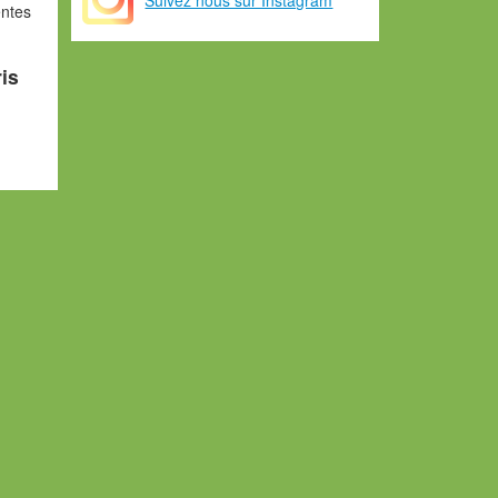
entes
ris