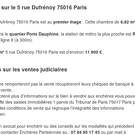
 sur le
5 rue Dufrénoy 75016 Paris
ufrénoy 75016 Paris est au
premier étage
. Cette chambre de
6,82 m
ns le
quartier Porte Dauphine
, la station de métro la plus proche est
 ligne 9 (à 300m).
 m²
5 rue Dufrénoy 75016 Paris est d’environ
11 800 €
.
s sur les ventes judiciaires
ne remporteront pas la vente récupèreront leurs chèques de banque à 
 vente.
btenir plus d’informations sur le bien à vendre aux enchères vous pou
fe des saisies immobilières 1 parvis du Tribunal de Paris 75017 Paris 
des conditions de vente qui regroupe l’intégralité des informations
ien.
n avocat pour enchérir ou des conseils sur les modalités qui précèdent 
 contacter Enchères Parisiennes au :
07 84 95 17 43
ou par mail à