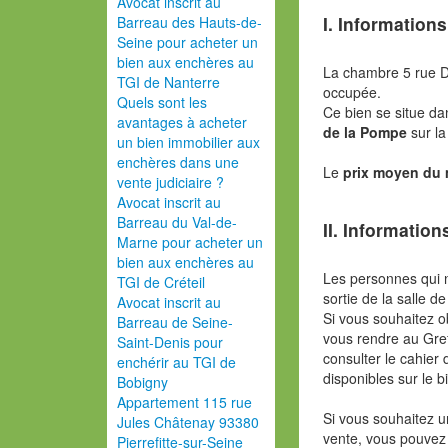
Avocat inscrit au
I. Informations
Barreau des Hauts-de-
Seine pour acheter un
bien aux enchères au
La chambre 5 rue D
TGI de Nanterre
occupée.
Quels sont les
Ce bien se situe da
avantages à acheter
de la Pompe
sur la
un bien immobilier aux
enchères dans une
Le
prix moyen du
vente judiciaire ?
Avocat inscrit au
Barreau du Val-de-
II. Information
Marne pour acheter un
bien aux enchères au
Les personnes qui 
TGI de Créteil
sortie de la salle de
Avocat inscrit au
Si vous souhaitez o
Barreau de Seine-
vous rendre au Gref
Saint-Denis pour
consulter le cahier 
enchérir au TGI de
disponibles sur le b
Bobigny
Appartement 115 rue
Si vous souhaitez u
Jules Châtenay 93380
vente, vous pouvez
Pierrefitte-sur-Seine