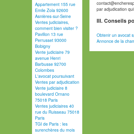
contact@encherespa
Appartement 155 rue
par adjudication qu
Emile Zola 92600
Asnières-sur-Seine
III. Conseils 
Ventes judiciaires,
comment bien visiter ?
Pavillon 13 rue
Obtenir un avocat s
Perrusset 93000
Annonce de la cham
Bobigny
Vente judiciaire 79
avenue Henri
Barbusse 92700
Colombes
L'avocat poursuivant
Ventes par adjudication
Vente judiciaire 8
boulevard Ornano
75018 Paris
Ventes judiciaires 40
rue du Ruisseau 75018
Paris
TGI de Paris : les
surenchères du mois