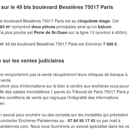
 sur le
49 bis boulevard Bessières 75017 Paris
is boulevard Bessières 75017 Paris est au
cinquième étage
. Cet
,83 m²
comprend
deux pièces
principales ainsi qu'un
balcon
.
 la plus proche est
Porte de St-Ouen
sur la ligne 13 (environ à 400m).
 m²
49 bis boulevard Bessières 75017 Paris est d’environ
7 500 €
.
s sur les ventes judiciaires
ne remporteront pas la vente récupèreront leurs chèques de banque à 
 vente.
btenir plus d’informations sur le bien à vendre aux enchères vous pou
fe des saisies immobilières 1 parvis du Tribunal de Paris 75017 Paris 
des conditions de vente qui regroupe l’intégralité des informations
ien.
n avocat pour enchérir ou des conseils sur les modalités qui précèdent 
 contacter Enchères Parisiennes au :
07 84 95 17 43
ou par mail à
risiennes.com. Nous vous fournirons un avocat spécialisé dans les v