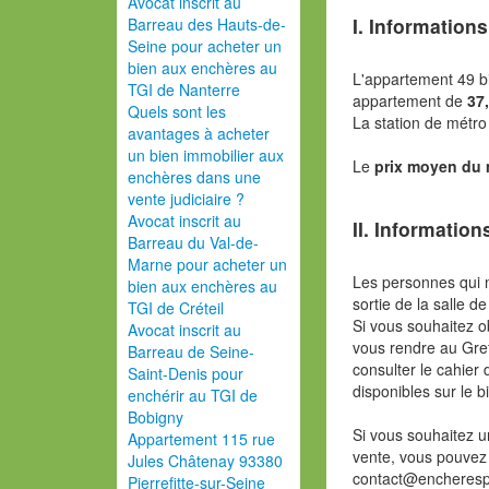
Avocat inscrit au
I. Informations
Barreau des Hauts-de-
Seine pour acheter un
bien aux enchères au
L'appartement 49 b
TGI de Nanterre
appartement de
37
Quels sont les
La station de métro
avantages à acheter
un bien immobilier aux
Le
prix moyen du
enchères dans une
vente judiciaire ?
Avocat inscrit au
II. Information
Barreau du Val-de-
Marne pour acheter un
Les personnes qui 
bien aux enchères au
sortie de la salle de
TGI de Créteil
Si vous souhaitez o
Avocat inscrit au
vous rendre au Gref
Barreau de Seine-
consulter le cahier 
Saint-Denis pour
disponibles sur le b
enchérir au TGI de
Bobigny
Si vous souhaitez u
Appartement 115 rue
vente, vous pouvez
Jules Châtenay 93380
contact@encherespa
Pierrefitte-sur-Seine