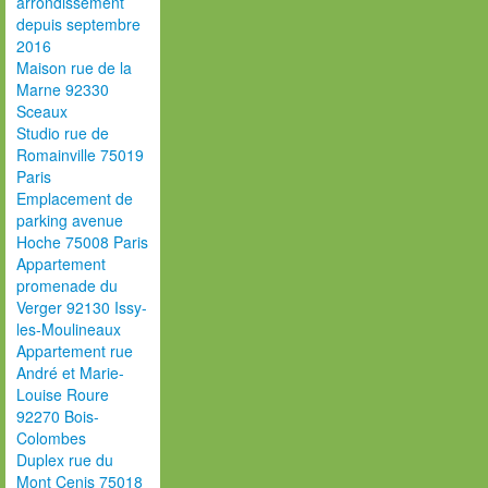
arrondissement
depuis septembre
2016
Maison rue de la
Marne 92330
Sceaux
Studio rue de
Romainville 75019
Paris
Emplacement de
parking avenue
Hoche 75008 Paris
Appartement
promenade du
Verger 92130 Issy-
les-Moulineaux
Appartement rue
André et Marie-
Louise Roure
92270 Bois-
Colombes
Duplex rue du
Mont Cenis 75018