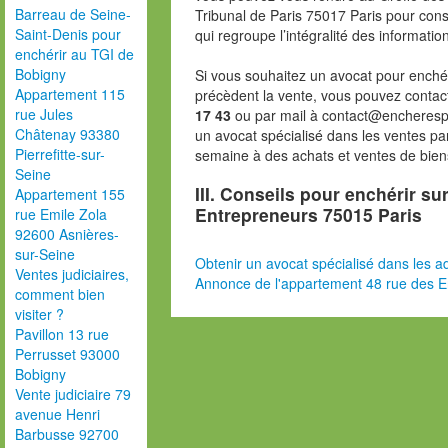
Barreau de Seine-
Tribunal de Paris 75017 Paris pour consu
Saint-Denis pour
qui regroupe l’intégralité des informatio
enchérir au TGI de
Bobigny
Si vous souhaitez un avocat pour enchér
Appartement 115
précèdent la vente, vous pouvez contac
rue Jules
17 43
ou par mail à contact@encheresp
Châtenay 93380
un avocat spécialisé dans les ventes pa
Pierrefitte-sur-
semaine à des achats et ventes de bien
Seine
III. Conseils pour enchérir su
Appartement 155
Entrepreneurs 75015 Paris
rue Emile Zola
92600 Asnières-
sur-Seine
Obtenir un avocat spécialisé dans les ad
Ventes judiciaires,
Annonce de l'appartement 48 rue des E
comment bien
visiter ?
Pavillon 13 rue
Perrusset 93000
Bobigny
Vente judiciaire 79
avenue Henri
Barbusse 92700