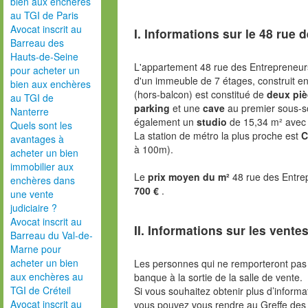
bien aux enchères
au TGI de Paris
Avocat inscrit au
I. Informations sur le
48 rue d
Barreau des
Hauts-de-Seine
L'appartement 48 rue des Entrepreneur
pour acheter un
d'un immeuble de 7 étages, construit 
bien aux enchères
(hors-balcon) est constitué de
deux piè
au TGI de
parking
et une
cave
au premier sous-so
Nanterre
également un
studio
de 15,34 m² avec 
Quels sont les
La station de métro la plus proche est
C
avantages à
à 100m).
acheter un bien
immobilier aux
Le
prix moyen du m²
48 rue des Entre
enchères dans
700 €
.
une vente
judiciaire ?
Avocat inscrit au
II. Informations sur les ventes
Barreau du Val-de-
Marne pour
acheter un bien
Les personnes qui ne remporteront pas 
aux enchères au
banque à la sortie de la salle de vente.
TGI de Créteil
Si vous souhaitez obtenir plus d’inform
Avocat inscrit au
vous pouvez vous rendre au Greffe des 