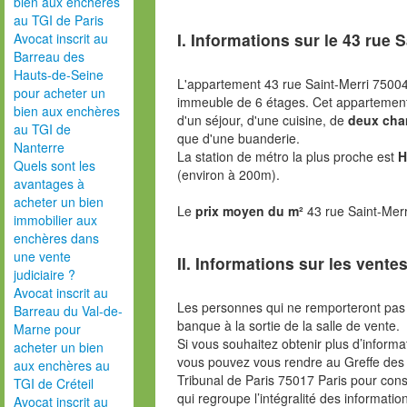
bien aux enchères
au TGI de Paris
I. Informations sur le
43 rue S
Avocat inscrit au
Barreau des
Hauts-de-Seine
L'appartement 43 rue Saint-Merri 75004
pour acheter un
immeuble de 6 étages. Cet appartemen
bien aux enchères
d'un séjour, d'une cuisine, de
deux cha
au TGI de
que d'une buanderie.
Nanterre
La station de métro la plus proche est
H
Quels sont les
(environ à 200m).
avantages à
acheter un bien
Le
prix moyen du m²
43 rue Saint-Merr
immobilier aux
enchères dans
une vente
II. Informations sur les ventes
judiciaire ?
Avocat inscrit au
Les personnes qui ne remporteront pas 
Barreau du Val-de-
banque à la sortie de la salle de vente.
Marne pour
Si vous souhaitez obtenir plus d’inform
acheter un bien
vous pouvez vous rendre au Greffe des 
aux enchères au
Tribunal de Paris 75017 Paris pour consu
TGI de Créteil
qui regroupe l’intégralité des informatio
Avocat inscrit au