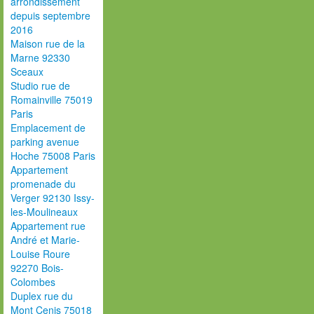
arrondissement
depuis septembre
2016
Maison rue de la
Marne 92330
Sceaux
Studio rue de
Romainville 75019
Paris
Emplacement de
parking avenue
Hoche 75008 Paris
Appartement
promenade du
Verger 92130 Issy-
les-Moulineaux
Appartement rue
André et Marie-
Louise Roure
92270 Bois-
Colombes
Duplex rue du
Mont Cenis 75018