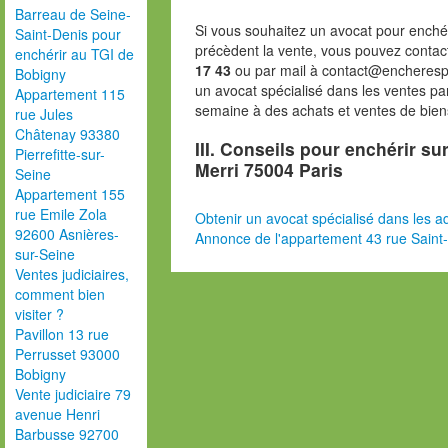
Barreau de Seine-
Si vous souhaitez un avocat pour enchér
Saint-Denis pour
précèdent la vente, vous pouvez contac
enchérir au TGI de
17 43
ou par mail à contact@encheresp
Bobigny
un avocat spécialisé dans les ventes pa
Appartement 115
semaine à des achats et ventes de bien
rue Jules
Châtenay 93380
III. Conseils pour enchérir su
Pierrefitte-sur-
Merri 75004 Paris
Seine
Appartement 155
rue Emile Zola
Obtenir un avocat spécialisé dans les ad
92600 Asnières-
Annonce de l'appartement 43 rue Saint-
sur-Seine
Ventes judiciaires,
comment bien
visiter ?
Pavillon 13 rue
Perrusset 93000
Bobigny
Vente judiciaire 79
avenue Henri
Barbusse 92700