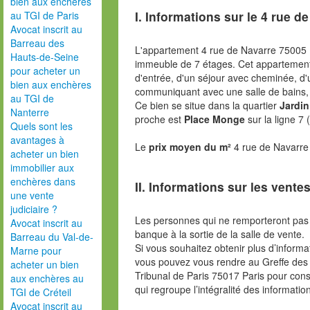
bien aux enchères
I. Informations sur le
4 rue de
au TGI de Paris
Avocat inscrit au
Barreau des
L'appartement 4 rue de Navarre 75005 
Hauts-de-Seine
immeuble de 7 étages. Cet appartemen
pour acheter un
d'entrée, d'un séjour avec cheminée, d'
bien aux enchères
communiquant avec une salle de bains,
au TGI de
Ce bien se situe dans la quartier
Jardin
Nanterre
proche est
Place Monge
sur la ligne 7
Quels sont les
avantages à
Le
prix moyen du m²
4 rue de Navarre
acheter un bien
immobilier aux
enchères dans
II. Informations sur les ventes
une vente
judiciaire ?
Les personnes qui ne remporteront pas 
Avocat inscrit au
banque à la sortie de la salle de vente.
Barreau du Val-de-
Si vous souhaitez obtenir plus d’inform
Marne pour
vous pouvez vous rendre au Greffe des 
acheter un bien
Tribunal de Paris 75017 Paris pour consu
aux enchères au
qui regroupe l’intégralité des informatio
TGI de Créteil
Avocat inscrit au