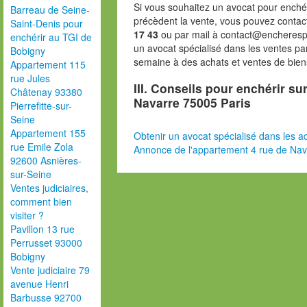
Si vous souhaitez un avocat pour enchér
Barreau de Seine-
précèdent la vente, vous pouvez contac
Saint-Denis pour
17 43
ou par mail à contact@encheresp
enchérir au TGI de
un avocat spécialisé dans les ventes pa
Bobigny
semaine à des achats et ventes de bien
Appartement 115
rue Jules
III. Conseils pour enchérir su
Châtenay 93380
Navarre 75005 Paris
Pierrefitte-sur-
Seine
Appartement 155
Obtenir un avocat spécialisé dans les ad
rue Emile Zola
Annonce de l'appartement 4 rue de Nav
92600 Asnières-
sur-Seine
Ventes judiciaires,
comment bien
visiter ?
Pavillon 13 rue
Perrusset 93000
Bobigny
Vente judiciaire 79
avenue Henri
Barbusse 92700