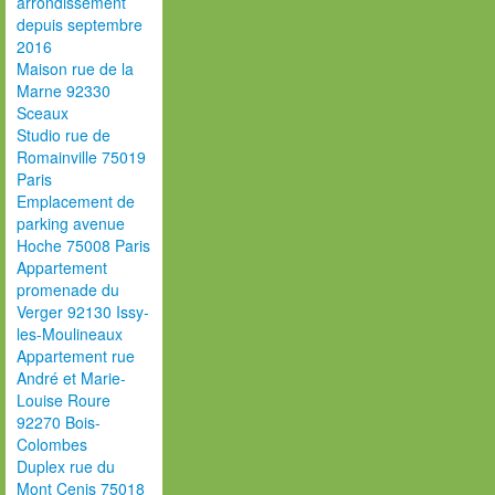
arrondissement
depuis septembre
2016
Maison rue de la
Marne 92330
Sceaux
Studio rue de
Romainville 75019
Paris
Emplacement de
parking avenue
Hoche 75008 Paris
Appartement
promenade du
Verger 92130 Issy-
les-Moulineaux
Appartement rue
André et Marie-
Louise Roure
92270 Bois-
Colombes
Duplex rue du
Mont Cenis 75018