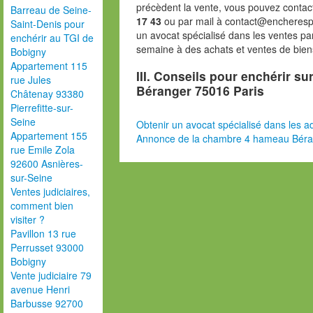
précèdent la vente, vous pouvez contac
Barreau de Seine-
17 43
ou par mail à contact@encheresp
Saint-Denis pour
un avocat spécialisé dans les ventes pa
enchérir au TGI de
semaine à des achats et ventes de bien
Bobigny
Appartement 115
III. Conseils pour enchérir s
rue Jules
Béranger 75016 Paris
Châtenay 93380
Pierrefitte-sur-
Seine
Obtenir un avocat spécialisé dans les ad
Appartement 155
Annonce de la chambre 4 hameau Béra
rue Emile Zola
92600 Asnières-
sur-Seine
Ventes judiciaires,
comment bien
visiter ?
Pavillon 13 rue
Perrusset 93000
Bobigny
Vente judiciaire 79
avenue Henri
Barbusse 92700