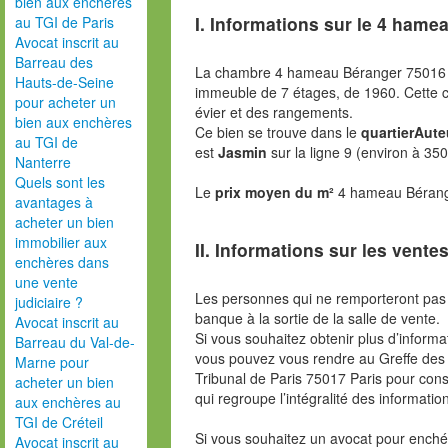
bien aux enchères
I. Informations sur le
4 hamea
au TGI de Paris
Avocat inscrit au
Barreau des
La chambre 4 hameau Béranger 75016 
Hauts-de-Seine
immeuble de 7 étages, de 1960. Cette
pour acheter un
évier et des rangements.
bien aux enchères
Ce bien se trouve dans le
quartierAute
au TGI de
est
Jasmin
sur la ligne 9 (environ à 35
Nanterre
Quels sont les
Le
prix moyen du m²
4 hameau Bérange
avantages à
acheter un bien
immobilier aux
II. Informations sur les ventes
enchères dans
une vente
Les personnes qui ne remporteront pas 
judiciaire ?
banque à la sortie de la salle de vente.
Avocat inscrit au
Si vous souhaitez obtenir plus d’inform
Barreau du Val-de-
vous pouvez vous rendre au Greffe des 
Marne pour
Tribunal de Paris 75017 Paris pour consu
acheter un bien
qui regroupe l’intégralité des informatio
aux enchères au
TGI de Créteil
Si vous souhaitez un avocat pour enchér
Avocat inscrit au