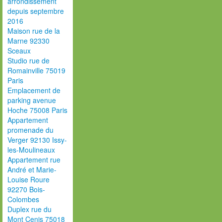
arrondissement
depuis septembre
2016
Maison rue de la
Marne 92330
Sceaux
Studio rue de
Romainville 75019
Paris
Emplacement de
parking avenue
Hoche 75008 Paris
Appartement
promenade du
Verger 92130 Issy-
les-Moulineaux
Appartement rue
André et Marie-
Louise Roure
92270 Bois-
Colombes
Duplex rue du
Mont Cenis 75018