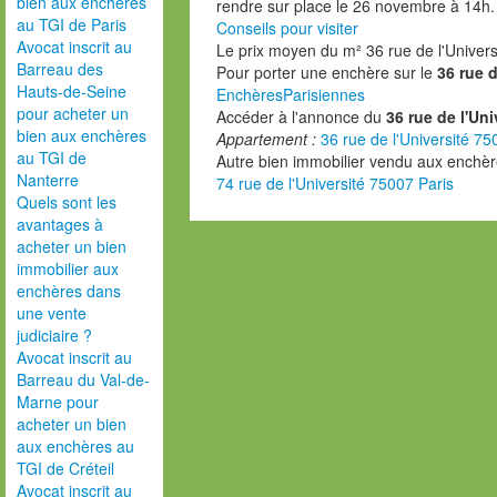
bien aux enchères
rendre sur place le 26 novembre à 14h.
au TGI de Paris
Conseils pour visiter
Avocat inscrit au
Le prix moyen du m²
36 rue de l'Univer
Barreau des
Pour porter une enchère sur le
36 rue d
Hauts-de-Seine
EnchèresParisiennes
pour acheter un
Accéder à l'annonce du
36 rue de l'Uni
bien aux enchères
Appartement :
36 rue de l'Université 75
au TGI de
Autre bien immobilier vendu aux enchère
Nanterre
74 rue de l'Université 75007 Paris
Quels sont les
avantages à
acheter un bien
immobilier aux
enchères dans
une vente
judiciaire ?
Avocat inscrit au
Barreau du Val-de-
Marne pour
acheter un bien
aux enchères au
TGI de Créteil
Avocat inscrit au