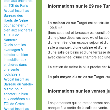
bien aux enchères
Informations sur le
29 rue Tu
au TGI de Paris
Avocat inscrit au
Barreau des
Hauts-de-Seine
La
maison
29 rue Turgot est construite
pour acheter un
129,5 m²
bien aux enchères
(hors sous-sol et terrasse) est constitué
au TGI de
d'une pièce débarras avec wc et lavabo e
Nanterre
d'une entrée, d'un espace séjour et d'u
Quels sont les
salle à manger, d'une cuisine et d'une
avantages à
d'une salle de bains et d'une terrasse d
acheter un bien
avec cheminée, d'une chambre et d'une
immobilier aux
enchères dans
La station de métro la plus proche est
A
une vente
judiciaire ?
Le
prix moyen du m²
29 rue Turgot 75
Avocat inscrit au
Barreau du Val-de-
Marne pour
Informations sur les ventes ju
acheter un bien
aux enchères au
Les personnes qui ne remporteront pas 
TGI de Créteil
banque à la sortie de la salle de vente.
Avocat inscrit au