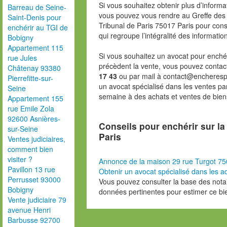
Si vous souhaitez obtenir plus d’inform
Barreau de Seine-
vous pouvez vous rendre au Greffe des 
Saint-Denis pour
Tribunal de Paris 75017 Paris pour consu
enchérir au TGI de
qui regroupe l’intégralité des informatio
Bobigny
Appartement 115
Si vous souhaitez un avocat pour enchér
rue Jules
précèdent la vente, vous pouvez contac
Châtenay 93380
17 43
ou par mail à contact@encheresp
Pierrefitte-sur-
un avocat spécialisé dans les ventes pa
Seine
semaine à des achats et ventes de bien
Appartement 155
rue Emile Zola
92600 Asnières-
Conseils pour enchérir sur l
sur-Seine
Paris
Ventes judiciaires,
comment bien
visiter ?
Annonce de la maison 29 rue Turgot 75
Pavillon 13 rue
Obtenir un avocat spécialisé dans les ad
Perrusset 93000
Vous pouvez consulter la base des nota
Bobigny
données pertinentes pour estimer ce bi
Vente judiciaire 79
avenue Henri
Barbusse 92700