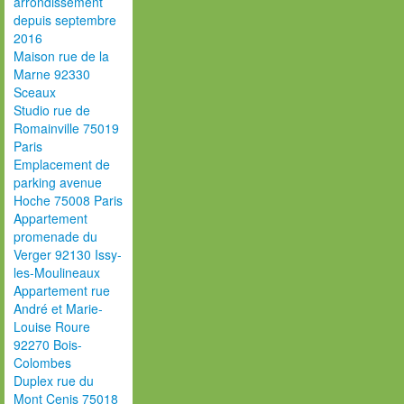
arrondissement
depuis septembre
2016
Maison rue de la
Marne 92330
Sceaux
Studio rue de
Romainville 75019
Paris
Emplacement de
parking avenue
Hoche 75008 Paris
Appartement
promenade du
Verger 92130 Issy-
les-Moulineaux
Appartement rue
André et Marie-
Louise Roure
92270 Bois-
Colombes
Duplex rue du
Mont Cenis 75018