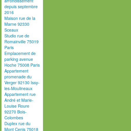
arrondissement
depuis septembre
2016
Maison rue de la
Marne 92330
Sceaux
Studio rue de
Romainville 75019
Paris
Emplacement de
parking avenue
Hoche 75008 Paris
Appartement
promenade du
Verger 92130 Issy-
les-Moulineaux
Appartement rue
André et Marie-
Louise Roure
92270 Bois-
Colombes
Duplex rue du
Mont Cenis 75018