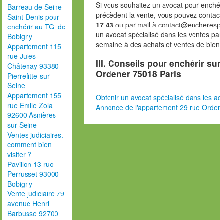
Si vous souhaitez un avocat pour enchér
Barreau de Seine-
précèdent la vente, vous pouvez contac
Saint-Denis pour
17 43
ou par mail à contact@encheresp
enchérir au TGI de
un avocat spécialisé dans les ventes pa
Bobigny
semaine à des achats et ventes de bien
Appartement 115
rue Jules
III. Conseils pour enchérir su
Châtenay 93380
Ordener 75018 Paris
Pierrefitte-sur-
Seine
Appartement 155
Obtenir un avocat spécialisé dans les ad
rue Emile Zola
Annonce de l'appartement 29 rue Orden
92600 Asnières-
sur-Seine
Ventes judiciaires,
comment bien
visiter ?
Pavillon 13 rue
Perrusset 93000
Bobigny
Vente judiciaire 79
avenue Henri
Barbusse 92700