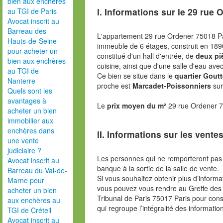
bien aux enchères
I. Informations sur le
29 rue 
au TGI de Paris
Avocat inscrit au
Barreau des
L'appartement 29 rue Ordener 75018 Pa
Hauts-de-Seine
immeuble de 6 étages, construit en 18
pour acheter un
constitué d'un hall d'entrée, de
deux pi
bien aux enchères
cuisine, ainsi que d'une salle d'eau av
au TGI de
Ce bien se situe dans le
quartier Goutt
Nanterre
proche est
Marcadet-Poissonniers
sur
Quels sont les
avantages à
Le
prix moyen du m²
29 rue Ordener 7
acheter un bien
immobilier aux
enchères dans
II. Informations sur les ventes
une vente
judiciaire ?
Les personnes qui ne remporteront pas 
Avocat inscrit au
banque à la sortie de la salle de vente.
Barreau du Val-de-
Si vous souhaitez obtenir plus d’inform
Marne pour
vous pouvez vous rendre au Greffe des 
acheter un bien
Tribunal de Paris 75017 Paris pour consu
aux enchères au
qui regroupe l’intégralité des informatio
TGI de Créteil
Avocat inscrit au