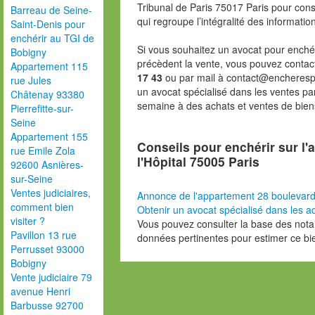
Tribunal de Paris 75017 Paris pour consu
Barreau de Seine-
qui regroupe l’intégralité des informatio
Saint-Denis pour
enchérir au TGI de
Si vous souhaitez un avocat pour enchér
Bobigny
précèdent la vente, vous pouvez contac
Appartement 115
17 43
ou par mail à contact@encheresp
rue Jules
un avocat spécialisé dans les ventes pa
Châtenay 93380
semaine à des achats et ventes de bien
Pierrefitte-sur-
Seine
Appartement 155
Conseils pour enchérir sur l
rue Emile Zola
l'Hôpital 75005 Paris
92600 Asnières-
sur-Seine
Ventes judiciaires,
Annonce de l'appartement 28 boulevard 
comment bien
Obtenir un avocat spécialisé dans les ad
visiter ?
Vous pouvez consulter la base des nota
Pavillon 13 rue
données pertinentes pour estimer ce bi
Perrusset 93000
Bobigny
Vente judiciaire 79
avenue Henri
Barbusse 92700