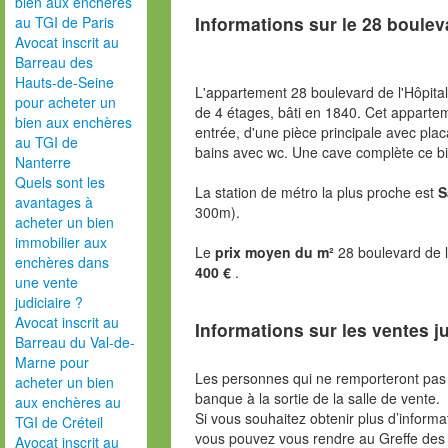
bien aux enchères
Informations sur le
28 bouleva
au TGI de Paris
Avocat inscrit au
Barreau des
Hauts-de-Seine
L'appartement 28 boulevard de l'Hôpital
pour acheter un
de 4 étages, bâti en 1840. Cet appart
bien aux enchères
entrée, d'une pièce principale avec plac
au TGI de
bains avec wc. Une cave complète ce bi
Nanterre
Quels sont les
La station de métro la plus proche est
S
avantages à
300m).
acheter un bien
immobilier aux
Le
prix moyen du m²
28 boulevard de l
enchères dans
400 €
.
une vente
judiciaire ?
Avocat inscrit au
Informations sur les ventes ju
Barreau du Val-de-
Marne pour
Les personnes qui ne remporteront pas 
acheter un bien
banque à la sortie de la salle de vente.
aux enchères au
Si vous souhaitez obtenir plus d’inform
TGI de Créteil
vous pouvez vous rendre au Greffe des 
Avocat inscrit au