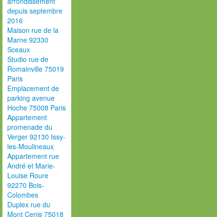
arrondissement
depuis septembre
2016
Maison rue de la
Marne 92330
Sceaux
Studio rue de
Romainville 75019
Paris
Emplacement de
parking avenue
Hoche 75008 Paris
Appartement
promenade du
Verger 92130 Issy-
les-Moulineaux
Appartement rue
André et Marie-
Louise Roure
92270 Bois-
Colombes
Duplex rue du
Mont Cenis 75018