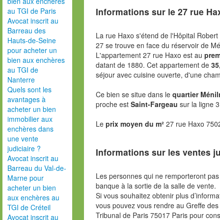
bien aux enchères
Informations sur le
27 rue Ha
au TGI de Paris
Avocat inscrit au
Barreau des
La rue Haxo s'étend de l'Hôpital Robert
Hauts-de-Seine
27 se trouve en face du réservoir de Mé
pour acheter un
L'appartement 27 rue Haxo est au
prem
bien aux enchères
datant de 1880. Cet appartement de
35
au TGI de
séjour avec cuisine ouverte, d'une cham
Nanterre
Quels sont les
Ce bien se situe dans le
quartier Méni
avantages à
proche est
Saint-Fargeau
sur la ligne 
acheter un bien
immobilier aux
Le
prix moyen du m²
27 rue Haxo 7502
enchères dans
une vente
judiciaire ?
Informations sur les ventes ju
Avocat inscrit au
Barreau du Val-de-
Les personnes qui ne remporteront pas 
Marne pour
banque à la sortie de la salle de vente.
acheter un bien
Si vous souhaitez obtenir plus d’inform
aux enchères au
vous pouvez vous rendre au Greffe des 
TGI de Créteil
Tribunal de Paris 75017 Paris pour consu
Avocat inscrit au