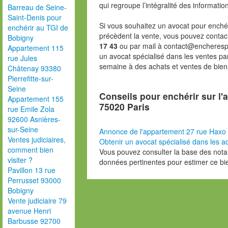
qui regroupe l’intégralité des informatio
Barreau de Seine-
Saint-Denis pour
Si vous souhaitez un avocat pour enchér
enchérir au TGI de
précèdent la vente, vous pouvez contac
Bobigny
17 43
ou par mail à contact@encheresp
Appartement 115
un avocat spécialisé dans les ventes pa
rue Jules
semaine à des achats et ventes de bien
Châtenay 93380
Pierrefitte-sur-
Seine
Conseils pour enchérir sur l
Appartement 155
75020 Paris
rue Emile Zola
92600 Asnières-
sur-Seine
Annonce de l'appartement 27 rue Haxo
Ventes judiciaires,
Obtenir un avocat spécialisé dans les ad
comment bien
Vous pouvez consulter la base des nota
visiter ?
données pertinentes pour estimer ce bi
Pavillon 13 rue
Perrusset 93000
Bobigny
Vente judiciaire 79
avenue Henri
Barbusse 92700