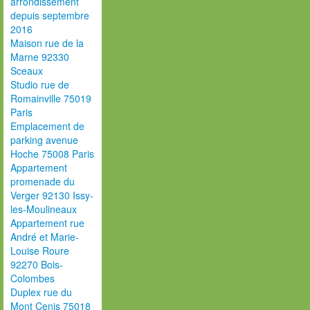
arrondissement
depuis septembre
2016
Maison rue de la
Marne 92330
Sceaux
Studio rue de
Romainville 75019
Paris
Emplacement de
parking avenue
Hoche 75008 Paris
Appartement
promenade du
Verger 92130 Issy-
les-Moulineaux
Appartement rue
André et Marie-
Louise Roure
92270 Bois-
Colombes
Duplex rue du
Mont Cenis 75018