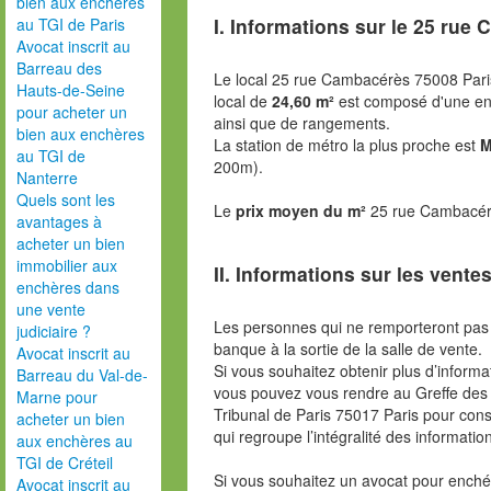
bien aux enchères
I. Informations sur le
25 rue 
au TGI de Paris
Avocat inscrit au
Barreau des
Le local 25 rue Cambacérès 75008 Paris
Hauts-de-Seine
local de
24,60 m²
est composé d'une en
pour acheter un
ainsi que de rangements.
bien aux enchères
La station de métro la plus proche est
M
au TGI de
200m).
Nanterre
Quels sont les
Le
prix moyen du m²
25 rue Cambacérè
avantages à
acheter un bien
immobilier aux
II. Informations sur les ventes
enchères dans
une vente
Les personnes qui ne remporteront pas 
judiciaire ?
banque à la sortie de la salle de vente.
Avocat inscrit au
Si vous souhaitez obtenir plus d’inform
Barreau du Val-de-
vous pouvez vous rendre au Greffe des 
Marne pour
Tribunal de Paris 75017 Paris pour consu
acheter un bien
qui regroupe l’intégralité des informatio
aux enchères au
TGI de Créteil
Si vous souhaitez un avocat pour enchér
Avocat inscrit au