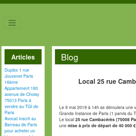
Blog
Articles
Duplex 1 rue
Jouvenet Paris
Local 25 rue Camb
16ème
Appartement 180
avenue de Choisy
75013 Paris à
vendre au TGI de
Le 9 mai 2019 à 14h se déroulera une v
Paris
Grande Instance de Paris (1 parvis du T
Avocat inscrit au
Le local
25 rue Cambacérès (75008 Pa
Barreau de Paris
une
mise à prix de départ de 40 000 €
pour acheter un