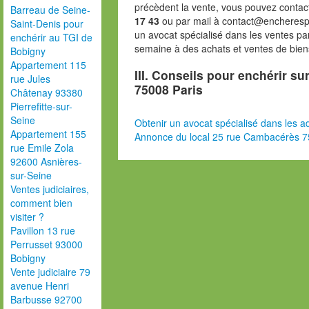
précèdent la vente, vous pouvez contac
Barreau de Seine-
17 43
ou par mail à contact@encheresp
Saint-Denis pour
un avocat spécialisé dans les ventes pa
enchérir au TGI de
semaine à des achats et ventes de bien
Bobigny
Appartement 115
III. Conseils pour enchérir s
rue Jules
75008 Paris
Châtenay 93380
Pierrefitte-sur-
Seine
Obtenir un avocat spécialisé dans les ad
Appartement 155
Annonce du local 25 rue Cambacérès 7
rue Emile Zola
92600 Asnières-
sur-Seine
Ventes judiciaires,
comment bien
visiter ?
Pavillon 13 rue
Perrusset 93000
Bobigny
Vente judiciaire 79
avenue Henri
Barbusse 92700