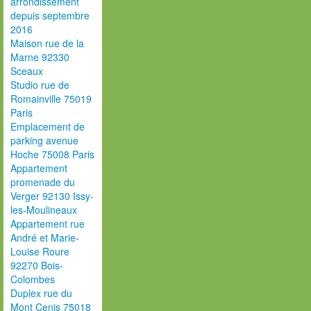
arrondissement
depuis septembre
2016
Maison rue de la
Marne 92330
Sceaux
Studio rue de
Romainville 75019
Paris
Emplacement de
parking avenue
Hoche 75008 Paris
Appartement
promenade du
Verger 92130 Issy-
les-Moulineaux
Appartement rue
André et Marie-
Louise Roure
92270 Bois-
Colombes
Duplex rue du
Mont Cenis 75018