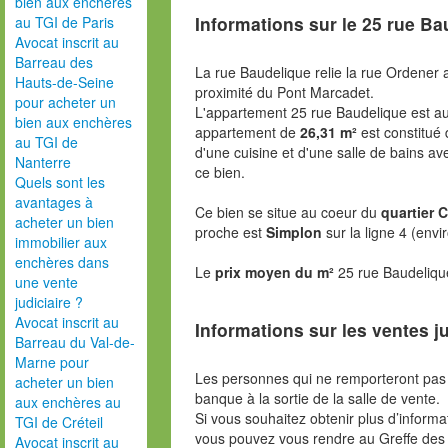
bien aux enchères
Informations sur le
25 rue Ba
au TGI de Paris
Avocat inscrit au
Barreau des
La rue Baudelique relie la rue Ordener 
Hauts-de-Seine
proximité du Pont Marcadet.
pour acheter un
L'appartement 25 rue Baudelique est a
bien aux enchères
appartement de
26,31 m²
est constitué 
au TGI de
d'une cuisine et d'une salle de bains a
Nanterre
ce bien.
Quels sont les
avantages à
Ce bien se situe au coeur du
quartier 
acheter un bien
proche est
Simplon
sur la ligne 4 (envi
immobilier aux
enchères dans
Le
prix moyen du m²
25 rue Baudeliqu
une vente
judiciaire ?
Avocat inscrit au
Informations sur les ventes ju
Barreau du Val-de-
Marne pour
Les personnes qui ne remporteront pas 
acheter un bien
banque à la sortie de la salle de vente.
aux enchères au
Si vous souhaitez obtenir plus d’inform
TGI de Créteil
vous pouvez vous rendre au Greffe des 
Avocat inscrit au