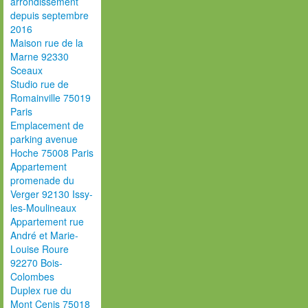
arrondissement
depuis septembre
2016
Maison rue de la
Marne 92330
Sceaux
Studio rue de
Romainville 75019
Paris
Emplacement de
parking avenue
Hoche 75008 Paris
Appartement
promenade du
Verger 92130 Issy-
les-Moulineaux
Appartement rue
André et Marie-
Louise Roure
92270 Bois-
Colombes
Duplex rue du
Mont Cenis 75018