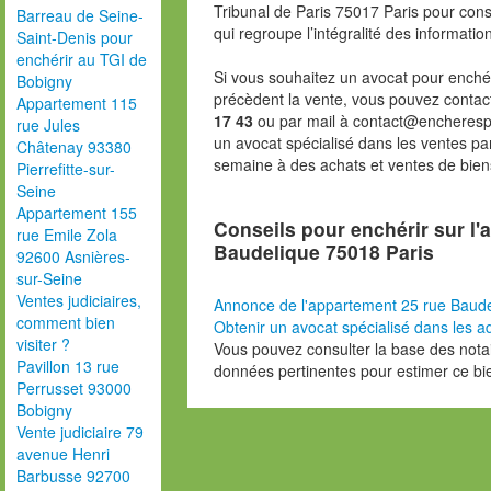
Tribunal de Paris 75017 Paris pour consu
Barreau de Seine-
qui regroupe l’intégralité des informatio
Saint-Denis pour
enchérir au TGI de
Si vous souhaitez un avocat pour enchér
Bobigny
précèdent la vente, vous pouvez contac
Appartement 115
17 43
ou par mail à contact@encheresp
rue Jules
un avocat spécialisé dans les ventes pa
Châtenay 93380
semaine à des achats et ventes de bien
Pierrefitte-sur-
Seine
Appartement 155
Conseils pour enchérir sur l'
rue Emile Zola
Baudelique 75018 Paris
92600 Asnières-
sur-Seine
Ventes judiciaires,
Annonce de l'appartement 25 rue Baude
comment bien
Obtenir un avocat spécialisé dans les ad
visiter ?
Vous pouvez consulter la base des nota
Pavillon 13 rue
données pertinentes pour estimer ce bi
Perrusset 93000
Bobigny
Vente judiciaire 79
avenue Henri
Barbusse 92700