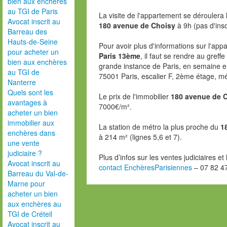
bien aux enchères
au TGI de Paris
La visite de l'appartement se déroulera 
Avocat inscrit au
180 avenue de Choisy
à 9h (pas d'insc
Barreau des
Hauts-de-Seine
Pour avoir plus d'informations sur l'ap
pour acheter un
Paris 13ème
, il faut se rendre au greff
bien aux enchères
grande instance de Paris, en semaine e
au TGI de
75001 Paris, escalier F, 2ème étage, mé
Nanterre
Quels sont les
Le prix de l'immobilier
180 avenue de C
avantages à
7000€/m².
acheter un bien
immobilier aux
La station de métro la plus proche du
1
enchères dans
à 214 m² (lignes 5,6 et 7).
une vente
judiciaire ?
Plus d’infos sur les ventes judiciaires e
Avocat inscrit au
contact EnchèresParisiennes
– 07 82 4
Barreau du Val-de-
Marne pour
acheter un bien
aux enchères au
TGI de Créteil
Avocat inscrit au