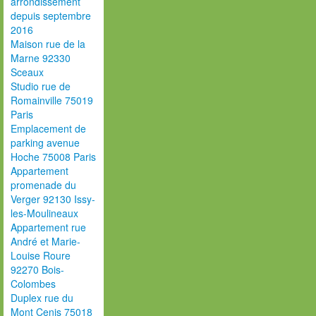
arrondissement
depuis septembre
2016
Maison rue de la
Marne 92330
Sceaux
Studio rue de
Romainville 75019
Paris
Emplacement de
parking avenue
Hoche 75008 Paris
Appartement
promenade du
Verger 92130 Issy-
les-Moulineaux
Appartement rue
André et Marie-
Louise Roure
92270 Bois-
Colombes
Duplex rue du
Mont Cenis 75018